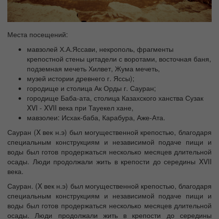
Места посещений:
мавзолей Х.А.Яссави, некрополь, фрагменты
крепостной стены цитадели с воротами, восточная баня,
подземная мечеть Хилвет, Жума мечеть,
музей истории древнего г. Яссы);
городище и столица Ак Орды г. Сауран;
городище Баба-ата, столица Казахского ханства Сузак
XVI - XVII века при Тауекел хане,
мавзолеи: Исхак-баба, Карабура, Аже-Ата.
Сауран (X век н.э) был могущественной крепостью, благодаря
специальным конструкциям и независимой подаче пищи и
воды был готов продержаться несколько месяцев длительной
осады. Люди продолжали жить в крепости до середины XVII
века.
Сауран. (X век н.э) был могущественной крепостью, благодаря
специальным конструкциям и независимой подаче пищи и
воды был готов продержаться несколько месяцев длительной
осады. Люди продолжали жить в крепости до середины