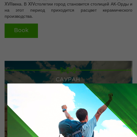
XVIIвека. В XIVстолетии город становится столицей АК-Орды и
на этот период приходится расцвет керамического
производства.
Book
САУРАН
Места посещений:
мавзолей Х.А.Яссави, некрополь, фрагменты