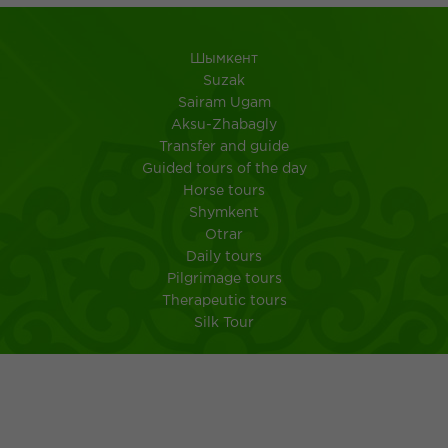
Шымкент
Suzak
Sairam Ugam
Aksu-Zhabagly
Transfer and guide
Guided tours of the day
Horse tours
Shymkent
Otrar
Daily tours
Pilgrimage tours
Therapeutic tours
Silk Tour
City Shymkent
South Kazakhstan
MEMO FOR TOURISTS IN A TRIP TO KAZAKHSTAN