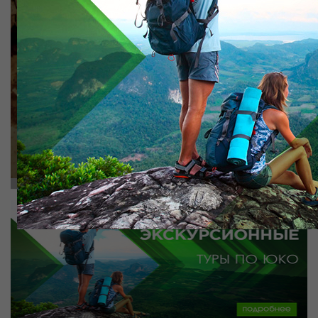
крепостной стены цитадели с воротами, восточная
баня, подземная мечеть Хилвет, Жума мечеть,музей
истории древнего г. Яссы);городище и с ...
from 10500 tg.
Book
more