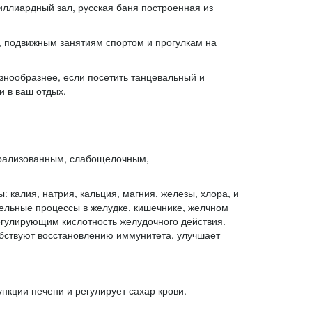
биллиардный зал, русская баня построенная из
м, подвижным занятиям спортом и прогулкам на
нообразнее, если посетить танцевальный и
и в ваш отдых.
ерализованным, слабощелочным,
калия, натрия, кальция, магния, железы, хлора, и
ельные процессы в желудке, кишечнике, желчном
егулирующим кислотность желудочного действия.
бствуют восстановлению иммунитета, улучшает
кции печени и регулирует сахар крови.