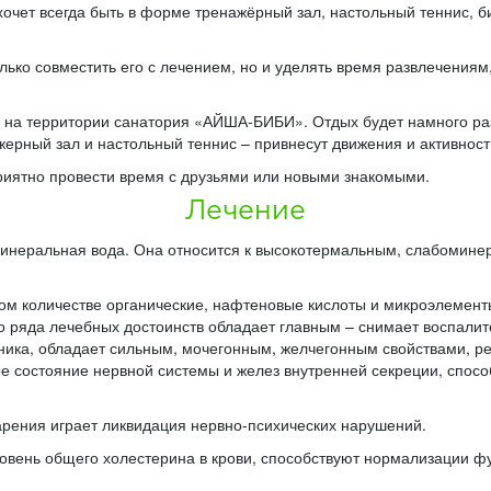
 хочет всегда быть в форме тренажёрный зал, настольный теннис, 
только совместить его с лечением, но и уделять время развлечения
на территории санатория «АЙША-БИБИ». Отдых будет намного раз
жерный зал и настольный теннис – привнесут движения и активност
риятно провести время с друзьями или новыми знакомыми.
Лечение
инеральная вода. Она относится к высокотермальным, слабомин
м количестве органические, нафтеновые кислоты и микроэлементы: 
 ряда лечебных достоинств обладает главным – снимает воспалит
чника, обладает сильным, мочегонным, желчегонным свойствами, р
 состояние нервной системы и желез внутренней секреции, спосо
рения играет ликвидация нервно-психических нарушений.
вень общего холестерина в крови, способствуют нормализации фун