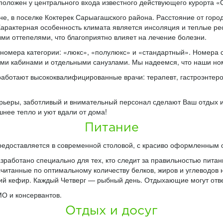
оложен у центрального входа известного действующего курорта 
е, в поселке Коктерек Сарыагашского района. Расстояние от горо
 Характерная особенность климата является инсоляция и теплые ре
ыми оттепелями, что благоприятно влияет на лечение болезни.
номера категории: «люкс», «полулюкс» и «стандартный». Номера
ми кабинами и отдельными санузлами. Мы надеемся, что наши но
ботают высококвалифицированные врачи: терапевт, гастроэнтероло
рьеры, заботливый и внимательный персонал сделают Ваш отдых 
шнее тепло и уют вдали от дома!
Питание
редоставляется в современной столовой, с красиво оформленным 
аботано специально для тех, кто следит за правильностью питания
итанные по оптимальному количеству белков, жиров и углеводов 
ний кефир. Каждый Четверг — рыбный день. Отдыхающие могут отве
МО и консервантов.
Отдых и досуг