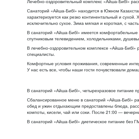
Лечебно-оздоровительный комплекс «Айша-Бибi» расп
Санаторий «Айша-Бибi» находится в Южном Казахстан
характеризуется как резко континентальный и сухой.
исключительно сухое. Зима мягкая и короткая, с част
В санаторий «Айша-Бибi» имеется комфортабельные 
спутниковым телевидением, холодильниками, душевы
В лечебно-оздоровительном комплексе «Айша-Бибi» ра
специалисты.
Комфортные условия проживания, современные инте
У нас есть все, чтобы наши гости почувствовали дома
В санаторий «Айша-Бибi», четырехразовое питание п
Сбалансированное меню в санаторий «Айша-Бибi» разр
обед и ужин отдыхающим предоставлены блюда, рассч
компоты, кисели, чай или соки. После 21:00 — вечер
В санаторий «Айша-Бибi» диетическое питание без Г