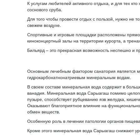
К услугам любителей активного отдыха, и для тех кто
соснового сруба.
Для того чтобы провести отдых с пользой, нужно не 
свежем воздухе.
Спортивные и игровые площадки расположены прямо 
киноконцертный залы на территории курорта, а трена
Бильярд – это прекрасная возможность неспешно и п
Основным лечебным фактором санатория является м
гидрокарбонатнонатриевым минеральным водам.
В своем составе минеральная вода содержит в большо
ванадия. Минеральная вода Сарыагаш помимо целого
пузыре, способствует рубцеванию язв желудка, кише
Оказывают благоприятное влияние на функциональное
обмен веществ.
Особенную роль в лечении патологии органов пищева
Кроме этого минеральная вода Сарыагаш снижают уро