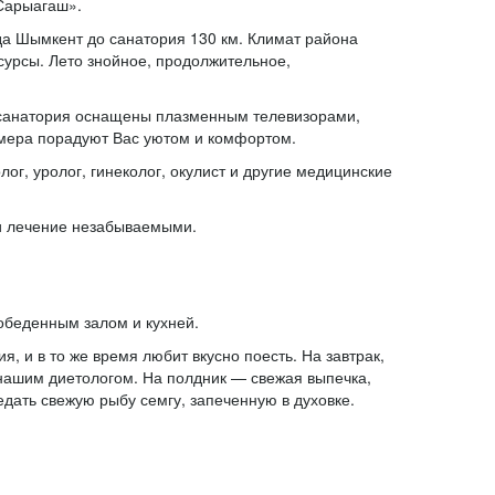
«Сарыагаш».
да Шымкент до санатория 130 км. Климат района
сурсы. Лето знойное, продолжительное,
 санатория оснащены плазменным телевизорами,
мера порадуют Вас уютом и комфортом.
г, уролог, гинеколог, окулист и другие медицинские
и лечение незабываемыми.
обеденным залом и кухней.
, и в то же время любит вкусно поесть. На завтрак,
нашим диетологом. На полдник — свежая выпечка,
дать свежую рыбу семгу, запеченную в духовке.