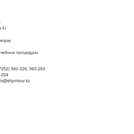
:
i-Fi
втрак
чебные процедуры
(7252) 560-226, 563-263
-224
nfo@shymtour.kz