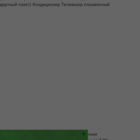
ндартный пакет) Кондиционер Телевизор плазменный
двух гостей. Спутниковое телевидение; Ванная
X