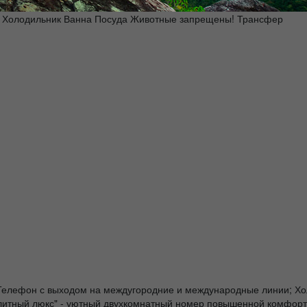
гигиены Кабельное TV (стандартный пакет) Тапочки Кондиционер Фен
 Холодильник Ванна Посуда Животные запрещены! Трансфер
 Телефон с выходом на междугородние и международные линии; Хо
 "Элитный люкс" - уютный двухкомнатный номер повышенной комфор