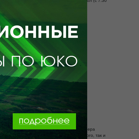
ь номера включен завтрак – шведский стол (с 7.30
лодильник; Кондиционер. В стоимость номера
оватью, удобный для размещения как одного, так и