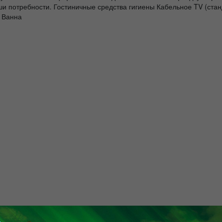
и потребности. Гостиничные средства гигиены Кабельное TV (ста
 Ванна
ой широкой кроватью, удобный для размещения как одного, так и 