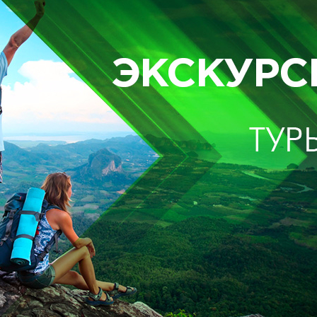
ие и международные линии; Холодильник; Кондиционер. В стоимост
 Телефон с выходом на междугородние и международные линии; Хо
 "Люкс" - комфортабельный однокомнатный номер с одной широкой кр