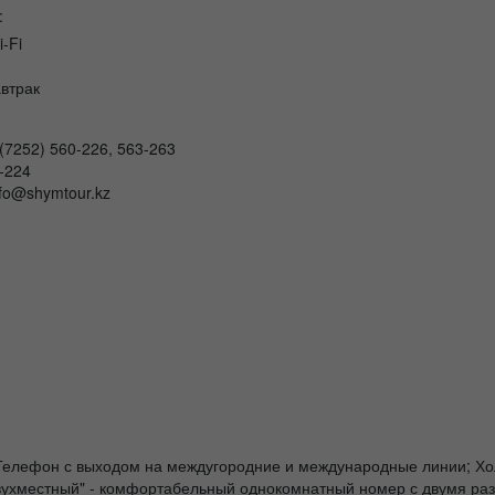
:
i-Fi
втрак
 (7252) 560-226, 563-263
-224
nfo@shymtour.kz
 Телефон с выходом на междугородние и международные линии; Хо
 "Двухместный" - комфортабельный однокомнатный номер с двумя р