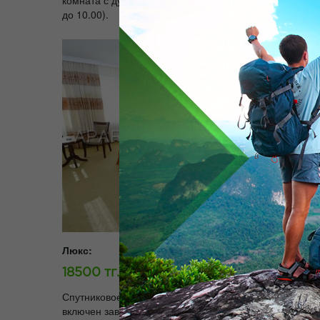
комната с душем; Телефон с выходом на междугородн
до 10.00).
Люкс:
18500 тг./день.
Спутниковое телевидение; Ванная комната с душем;
включен завтрак – шведский стол (с 7.30 до 10.00).