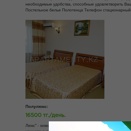
необходимые удобства, способные удовлетворить Ваш
Постельное белье Полотенца Телефон стационарный
Полулюкс:
16500 тг./день.
Люкс" - комфортабельный однокомнатный номер с одн