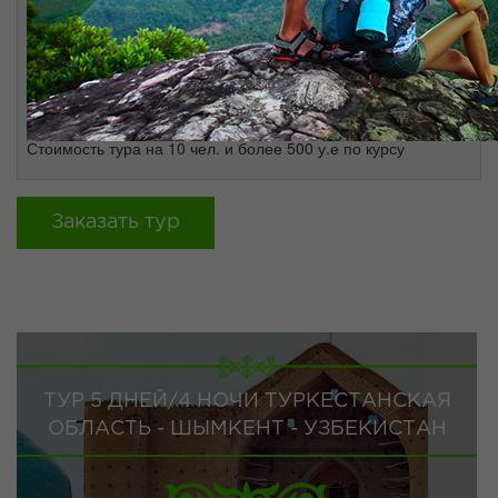
В стоимость входит: размещение в гостиницах 3*,3-х
разовое питание;
услуги гида сопровождающего по всему маршруту; входные
билеты на памятники, в музеи, отмеченные в программе;
комфортабельный микроавтобус, внутренний поезд.
Стоимость тура на 10 чел. и более 500 у.е по курсу
Заказать тур
ТУР 5 ДНЕЙ/4 НОЧИ ТУРКЕСТАНСКАЯ
ОБЛАСТЬ - ШЫМКЕНТ - УЗБЕКИСТАН