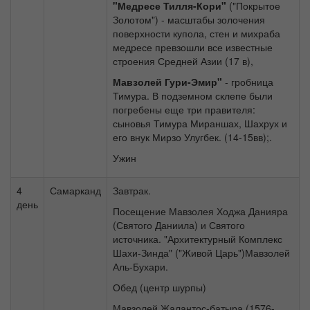
"Медресе Тилля-Кори"
("Покрытое
Золотом") - масштабы золочения
поверхности купола, стен и михраба
медресе превзошли все известные
строения Средней Азии (17 в),
Мавзолей Гури-Эмир"
- гробница
Тимура. В подземном склепе были
погребены еще три правителя:
сыновья Тимура Мираншах, Шахрух и
его внук Мирзо Улугбек. (14-15вв);.
Ужин
4
Самарканд
Завтрак.
день
Посещение Мавзолея Ходжа Данияра
(Святого Даниила) и Святого
источника. "Архитектурный Комплекс
Шахи-Зинда" ("Живой Царь")Мавзолей
Аль-Бухари.
Обед (центр шурпы)
Мавзолей Жалантос-батыра (1576-