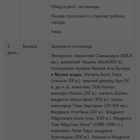
Обед в рест. гостиницы
Пешая прогулка по старому району
города
Ужин
2
Бухара
Завтрак в гостинице
день
Экскурсия: мавзолей Саманидов (XIX-X
вв.), мавзолей Чашма Айюб(XIV в),
посещение музеев Имама Аль Бухари
и
Музея воды
, Мечеть Боло Хауз
(начало XX в.), зимний дворец Арк (IV
в. до н.э), комплекс Пой Калян:
минорет Калян (XII в.), мечеть Калян,
медресе Мири Араб (XVI в.), купол
ювелиров Таки-Заргарон (XV-XVI вв.),
Медресе Улугбека (XV в.), Медресе
Абдулазиз-Хана (сер. XVII в.), Медресе
Тим Абдуллы Хана" (1588-1590 гг.),
комплекс Ляби Хауз: медресе
Кукельдаш (XVI в.), Ханака и Медресе