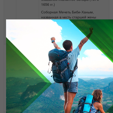
1656 гг.)
Соборная Мечеть Биби-Ханым,
названная в честь старшей жены
Тимура (14 в.)
Восточный рынок.
Ужин.
5
Ташкент
Завтрак в гостинице
день
Выезд на поезде в г.Ташкент
Обед в г.Ташкент
Обзорная экскурсия по г. Ташкент.
Посещение мавзолея Толе Би
Ужин
Прохождение Узбеко-Казахскую
границу
Выезд в г.Шымкент и проводы