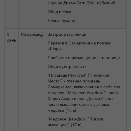
Нодира Диван-Беги (XVII в.)Летний
Обед и Ужин
Ночь в Бухаре
3
Самарканд
Завтрак в гостинице
день
Переезд в Самарканд на поезде
«Шарк»
Прибытие и размещение в гостинице
Обед /центр плова /
"Площадь Регистан" ("Песчаное
Место") - главная площадь
Самарканда, включающая в себя три
медресе: "Медресе Улугбека" - шейх
Ходжа Ахрар и поэт Джами были в
числе выдающихся выпускников
медресе (15 в),
"Медресе Шер-Дор" ("Тигров
имеющее") (17 в),