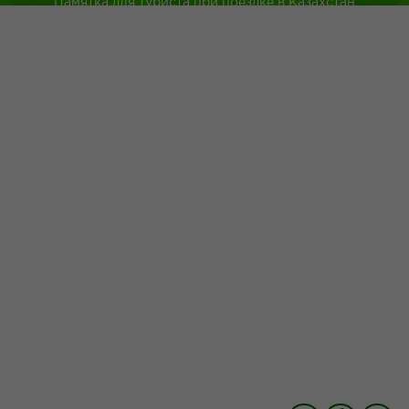
Памятка для туриста при поездке в Казахстан
Туркестанская область
Город Шымкент
Казахская национальная кухня
Древнейшие обычаи казахского народа
Адрес: г.Шымкент пр.Республики 43
+7 (700) 4 999 200
+7 (775) 056 02 26