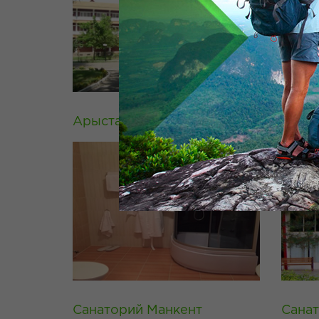
Арыстан баба 3*
Сана
Санаторий Манкент
Санат