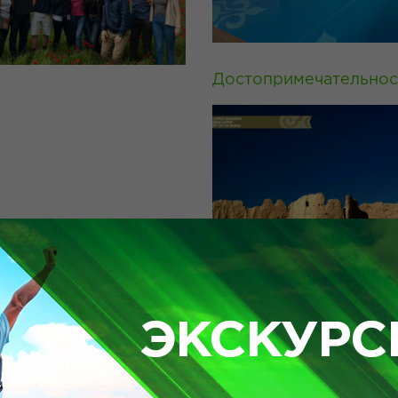
Достопримечательнос
амалы HV-1
Яссы 3+