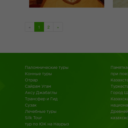
«
1
2
»
Паломнические туры
Памятка
Конные туры
при пое
Отрар
Казахст
Сайрам Угам
Туркест
Аксу Джабаглы
Город 
Трансфер и Гид
Казахск
Сузак
национа
Лечебные туры
Древне
Silk Tour
казахск
тур по ЮК на Наурыз