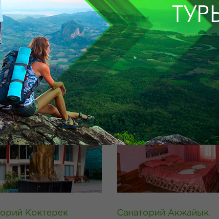
торий Сарыагаш
Санаторий Арман
орий Коктерек
Санаторий Акжайык