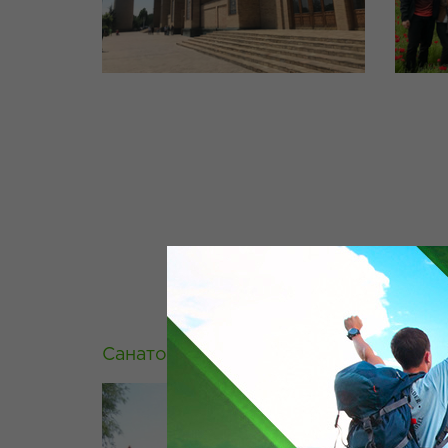
Санаторий Алтын Булак
Тау С