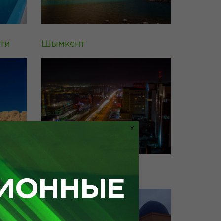
ти
Шымкент
X
Хостел