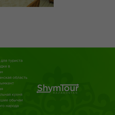
 для туриста
здке в
ан
анская область
Шымкент
ая
льная кухня
йшие обычаи
ого народа