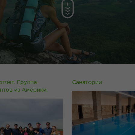
тчет. Группа
Санатории
нтов из Америки.