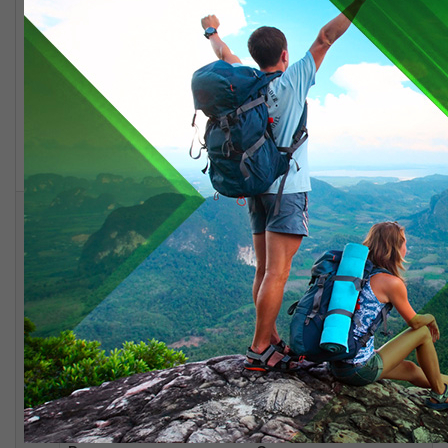
Выезд в с. Шаульдер
мавзолей «Арыстан баб» (учитель и
духовный наставник Х.А.Яссави)
Выбор барана для жертвоприношения, читание
Корана до захода солнца.
Размещение в гостинице «Арыстан Баба»
Ужин
2
Завтрак
Выезд в Туркестан
в историко-архитектурный комплекс
«Азрет-султан» в мавзолей Х.А.Яссави
посещение городища Туркестан,
Некрополя, фрагмента крепостной стены
цитадели с воротами, восточной бани,
подземная мечеть Хильвет.
покупка сувениров.
Обед в г. Туркестан