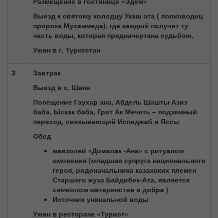
Размещение в гостинице «Эдем»
Выезд к святому колодцу Укаш ата ( полководец
пророка Мухаммеда), где каждый получит ту
часть воды, которая предначертана судьбою.
Ужин в г. Туркестан
3
Завтрак
Выезд в с. Шаян
Посещение Гаухар ана, Абдель Шашты Азиз
баба, Ыскак баба, Грот Ак Мечеть – подземный
переход, связывающий Испиджаб и Яссы
Обед
мавзолей «Домалак -Ана» с ритуалом
омовения (младшая супруга национального
героя, родоначальника казахских племен
Старшего жуза Байдибек-Ата, является
символом материнства и добра )
Источник уникальной воды
Ужин в ресторане «Турист»