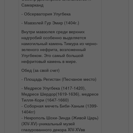
Самарканд
- Обсерватория Улугбека
- Мавзолей Гур Эмир (1404г.)
Внутри мавзолея среди верхних
надгробий особенно выделяется
намогильный камень Тимура из черно-
зеленого нефрита, возложенный
Улугбеком. Это самый большой
нефритовый камень в мире.
Обед (за свой счет)
- Площадь Регистан (Песчаное место)
- Медресе Улугбека (1417-1420),
Медресе Шердор(1619-1636), медресе
Тилля-Кори (1647-1660)
- Соборная мечеть Биби-Ханым (1399-
1404гг)
- Некрополь Шохи-Зинда (Живой Царь)
(XIV-XV)-уникальный музей
глазурованного декора XIV-XVвв