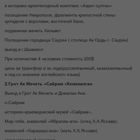
в историко-архитектурный комплекс «Азрет-султан»
посещение Некрополя, фрагмента крепостной стены
цитадели с воротами, восточной бани,
подземная мечеть Хильвет.
Посещение городища Сауран ( столица Ак Орды г. Сауран)
выезд в г.Шымкент
При количеcтве 4 человека стоимость 200$
цена за трансфер и за гида(русскоязычный, казахскоязычный
и гид со знанием английского языка)
2.Грот Ак Мечеть +Сайрам +Кемекалган
Выезд в Грот Ак Мечеть и Домалак Ана
п.Сайрам
историко-краеведческий музей «Сайрам»,
Мар-тобе, мавзолей «Ибрагим-ата» (отец Х.А.Яссави),
мавзолей «Карашаш-ана» (мать Х.А.Яссави),
средневековый минарет.