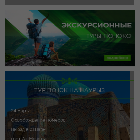
ТУР ПО ЮК НА НАУРЫЗ
24 марта
Освобождение номеров
Выезд в с.Шаян
грот Ак Мечеть