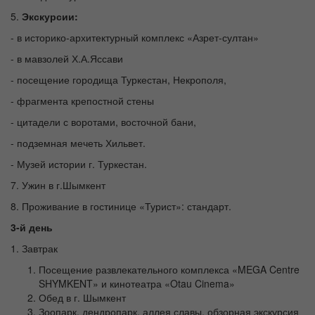
5.
Экскурсии:
- в историко-архитектурный комплекс «Азрет-султан»
- в мавзолей Х.А.Яссави
- посещение городища Туркестан, Некрополя,
- фрагмента крепостной стены
- цитадели с воротами, восточной бани,
- подземная мечеть Хильвет.
- Музей истории г. Туркестан.
7. Ужин в г.Шымкент
8. Проживание в гостинице «Турист»: стандарт.
3-й день
1. Завтрак
Посещение развлекательного комплекса «MEGA Centre
SHYMKENT» и кинотеатра «Otau Cinema»
Обед в г. Шымкент
Зоопарк, дендропарк, аллея славы, обзорная экскурсия