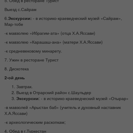
5. Обед в ресторане Турист
Выезд с.Сайрам
6.
Экскурсии:
- в историко-краеведческий музей «Сайрам»,
Мар-тобе
-к мавзолею «Ибрагим-ата» (отца Х.А.Яссави)
-к мавзолею «Карашаш-ана» (матери Х.А.Яссави)
-к средневековому минарету.
7. Ужин в ресторане Турист
8. Дискотека
2-ой день
Завтрак.
Выезд в Отрарский район с.Шаульдер
Экскурсии
: - в историко-краеведческий музей «Отырар»
-в мавзолей «Арыстан баб» (учитель и духовный наставник
Х.А.Яссави)
-к археологическим раскопкам;
4. Обед в г.Туркестан