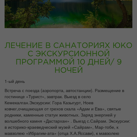
ЛЕЧЕНИЕ В САНАТОРИЯХ ЮКО
С ЭКСКУРСИОННОЙ
ПРОГРАММОЙ 10 ДНЕЙ/ 9
НОЧЕЙ
1-ый день
Встреча с поезда (аэропорта, автостанции). Размещение в
гостинице «Турист», завтрак. Выезд в село
Кемекалган.Экскурсии: Гора Казыгурт, Ноев
ковчег,очищающая от грехов скала «Адам и Ева», святые
родники, каменные статуи животных. Заряд энергией у
волшебного камня «Дастархан» . Выезд с.Сайрам. Экскурсии:
в историко-краеведческий музей «Сайрам», Мар-тобе, к
мавзолею «Ибрагим-ата» (отца Х.А.Яссави), к мавзолею