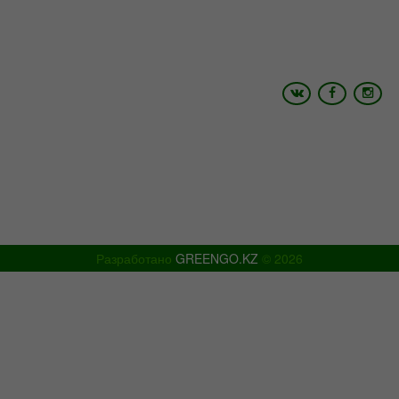
+7 (700) 4 999 200
+7 (775) 056 02 26
Email:
info@shymtour.kz, manager@shymtour.kz
Skype: shymtour1, shymtour2
Icq: 485527408 ,699351094, 614933868
www.shymtour.kz
Разработано
GREENGO.KZ
© 2026