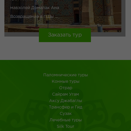
мавзолей Домалак Ана
Возвращение в г.Шы ...
Заказать тур
Паломнические туры
Конные туры
Отрар
Сайрам Угам
Аксу Джабаглы
Трансфер и Гид
Сузак
Лечебные туры
Silk Tour