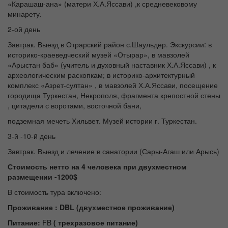
«Карашаш-ана» (матери Х.А.Яссави) ,к средневековому
минарету.
2-ой день
Завтрак. Выезд в Отрарский район с.Шаульдер. Экскурсии: в
историко-краеведческий музей «Отырар», в мавзолей
«Арыстан баб» (учитель и духовный наставник Х.А.Яссави) , к
археологическим раскопкам; в историко-архитектурный
комплекс «Азрет-султан» , в мавзолей Х.А.Яссави, посещение
городища Туркестан, Некрополя, фрагмента крепостной стены
, цитадели с воротами, восточной бани,
подземная мечеть Хильвет. Музей истории г. Туркестан.
3-й -10-й день
Завтрак. Выезд и лечение в санатории (Сары-Агаш или Арысь)
Стоимость нетто на 4 человека при двухместном
размещении -1200$
В стоимость тура включено:
Проживание :
DBL
(двухместное проживание)
Питание:
FB
( трехразовое питание)