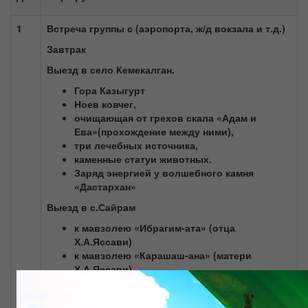
1
Встреча группы с (аэропорта, ж/д вокзала и т.д.)
Завтрак
Выезд в село Кемекалган.
Гора Казыгурт
Ноев ковчег,
очищающая от грехов скала «Адам и
Ева»(прохождение между ними),
три лечебных источника,
каменные статуи животных.
Заряд энергией у волшебного камня
«Дастархан»
Выезд в с.Сайрам
к мавзолею «Ибрагим-ата» (отца
Х.А.Яссави)
к мавзолею «Карашаш-ана» (матери
Х.А.Яссави)
Обед