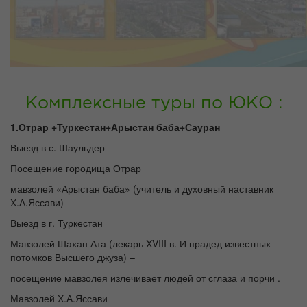
Комплексные туры по ЮКО :
1.Отрар +Туркестан+Арыстан баба+Сауран
Выезд в с. Шаульдер
Посещение городища Отрар
мавзолей «Арыстан баба» (учитель и духовный наставник
Х.А.Яссави)
Выезд в г. Туркестан
Мавзолей Шахан Ата (лекарь XVIII в. И прадед известных
потомков Высшего джуза) –
посещение мавзолея излечивает людей от сглаза и порчи .
Мавзолей Х.А.Яссави