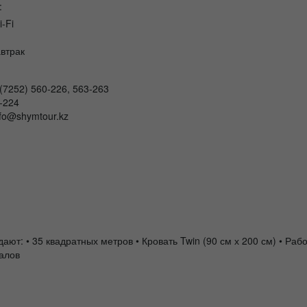
:
i-Fi
втрак
 (7252) 560-226, 563-263
-224
nfo@shymtour.kz
: • 35 квадратных метров • Кровать Twin (90 см х 200 см) • Рабо
алов