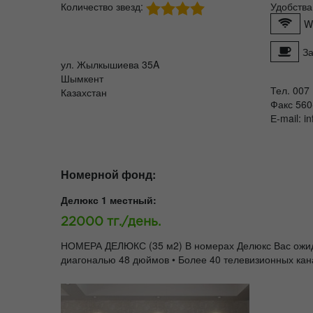
Количество звезд:
Удобства
W
За
ул. Жылкышиева 35A
Шымкент
Тел. 007
Казахстан
Факс 560
Е-mail: i
Номерной фонд:
Делюкс 1 местный:
22000 тг./день.
НОМЕРА ДЕЛЮКС (35 м2) В номерах Делюкс Вас ожидают
диагональю 48 дюймов • Более 40 телевизионных кан