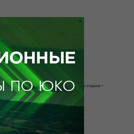
X
(180 см х 200 см) • Рабочая зона • Уголок отдыха •