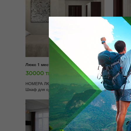
Люкс 1 местный:
30000 тг./день.
НОМЕРА ЛЮКС (59 м2) В номерах Люкс Вас ожидают: • 6
Шкаф для одежды • Журнальный столик • 2 телевизор