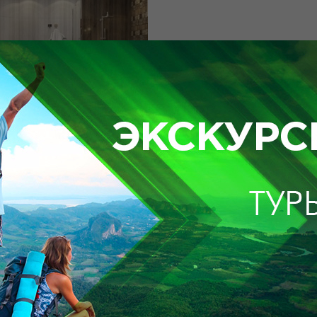
0 квадратных метров • Свой концептуальный стиль • Кровать King 
а диагональю 32 и 48 дюймов • Более 40 телевизионных каналов