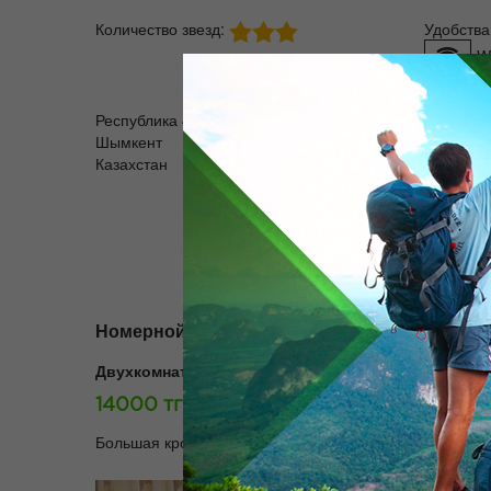
Количество звезд:
Удобства
W
За
Республика 43
Шымкент
Б
Казахстан
Тел. +7 
Факс
Е-mail:
Номерной фонд:
Двухкомнатный 2х местный полу люкс (2 этаж с 20
14000 тг./день.
Большая кровать, столик, кресла, шифоньер, телевиз