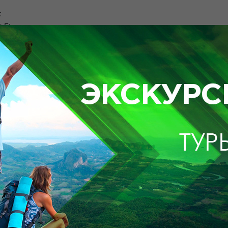
:
i-Fi
втрак
асейн
(7252) 56-02-31
1-204):
ор