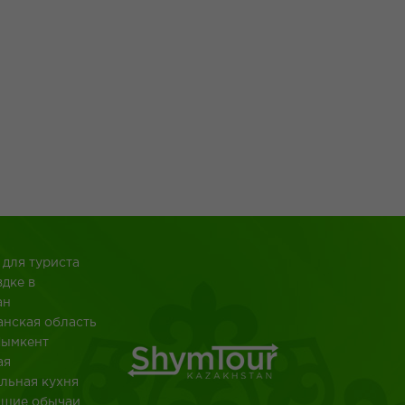
 для туриста
здке в
ан
анская область
Шымкент
ая
льная кухня
йшие обычаи