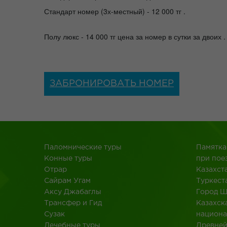
Стандарт номер (3х-местный) - 12 000 тг .
Полу люкс - 14 000 тг цена за номер в сутки за двоих .
ЗАБРОНИРОВАТЬ НОМЕР
Паломнические туры
Памятка
Конные туры
при пое
Отрар
Казахст
Сайрам Угам
Туркест
Аксу Джабаглы
Город 
Трансфер и Гид
Казахск
Сузак
национа
Лечебные туры
Древне