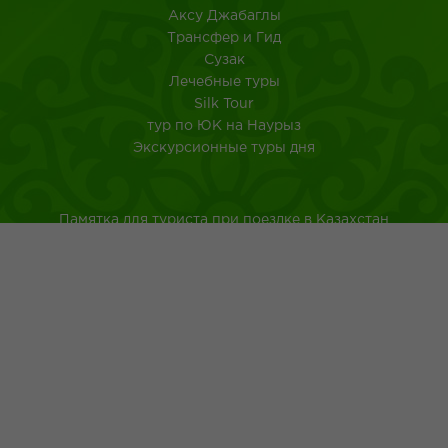
Аксу Джабаглы
Трансфер и Гид
Сузак
Лечебные туры
Silk Tour
тур по ЮК на Наурыз
Экскурсионные туры дня
Памятка для туриста при поездке в Казахстан
Туркестанская область
Город Шымкент
Казахская национальная кухня
Древнейшие обычаи казахского народа