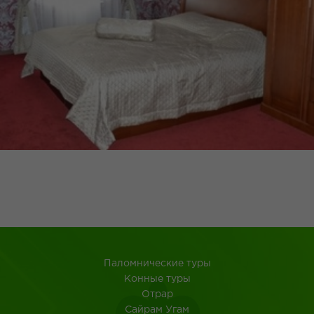
Паломнические туры
Конные туры
Отрар
Сайрам Угам