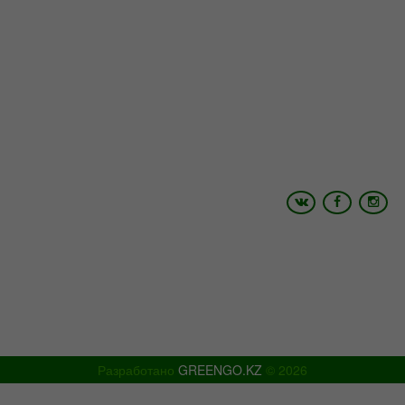
Адрес: г.Шымкент пр.Республики 43
+7 (700) 4 999 200
+7 (775) 056 02 26
Email:
info@shymtour.kz, manager@shymtour.kz
Skype: shymtour1, shymtour2
Icq: 485527408 ,699351094, 614933868
www.shymtour.kz
Разработано
GREENGO.KZ
© 2026