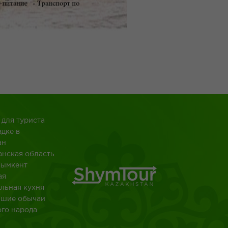
 для туриста
здке в
ан
анская область
Шымкент
ая
льная кухня
йшие обычаи
ого народа