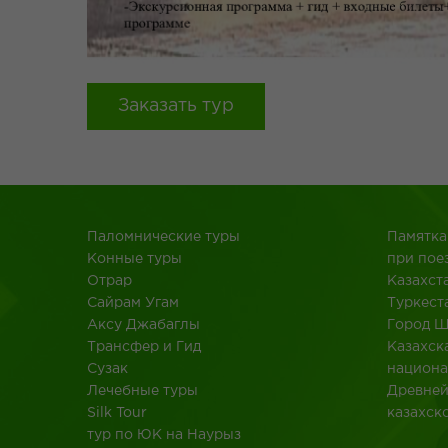
Заказать тур
Паломнические туры
Памятка
Конные туры
при пое
Отрар
Казахст
Сайрам Угам
Туркест
Аксу Джабаглы
Город 
Трансфер и Гид
Казахск
Сузак
национа
Лечебные туры
Древне
Silk Tour
казахск
тур по ЮК на Наурыз