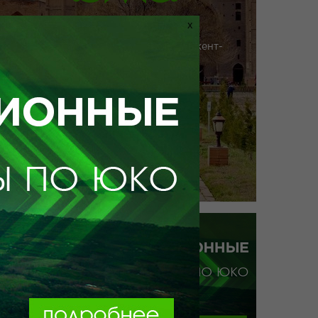
X
Программа тура
Ташкент-Бухара-Самаранд-Шымкент-
Туркестан
5 дней/ 4 ночи
Дни
Маршрут
1
Завтрак в гостинице
Выезд в Ташкент
О ...
Заказать тур
подробнее