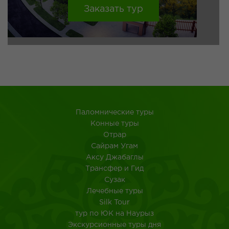
Заказать тур
Паломнические туры
Конные туры
Отрар
Сайрам Угам
Аксу Джабаглы
Трансфер и Гид
Сузак
Лечебные туры
Silk Tour
тур по ЮК на Наурыз
Экскурсионные туры дня