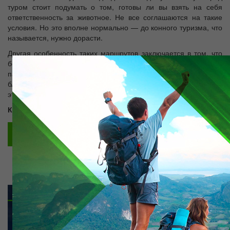
туром стоит подумать о том, готовы ли вы взять на себя
ответственность за животное. Не все соглашаются на такие
условия. Но это вполне нормально — до конного туризма, что
называется, нужно дорасти.
Другая особенность таких маршрутов заключается в том, что
большинство проходит по заповедникам и национальным
паркам, горным и лесным тропам. Это хорошая возможность
близко познакомиться с природой разных мест, изучить ее. В
этом конные туры выгоднее, чем, например, автомобильные.
Конные туры в сайрам угаме 10000 тенге/час
Заказать тур
ТУР ПО ТУРКЕСТАНСКОЙ ОБЛАСТИ ДЛЯ
СТУДЕНТОВ