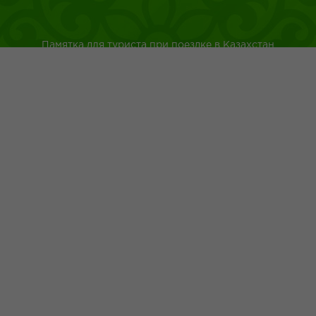
Памятка для туриста при поездке в Казахстан
Туркестанская область
Город Шымкент
Казахская национальная кухня
Древнейшие обычаи казахского народа
Адрес: г.Шымкент пр.Республики 43
+7 (700) 4 999 200