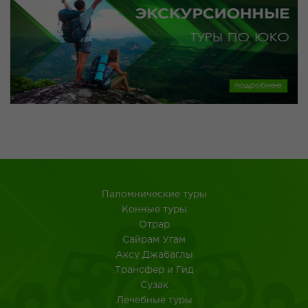
Паломнические туры
Конные туры
Отрар
Сайрам Угам
Аксу Джабаглы
Трансфер и Гид
Сузак
Лечебные туры