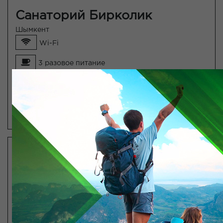
Санаторий Бирколик
Шымкент
Wi-Fi
3 разовое питание
Лечебные процедуры
ПОСМОТРЕТЬ