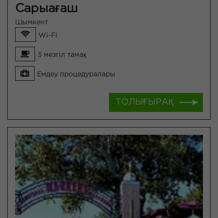
Сарыағаш
Шымкент
Wi-Fi
3 мезгіл тамақ
Емдеу процедуралары
ТОЛЫҒЫРАҚ