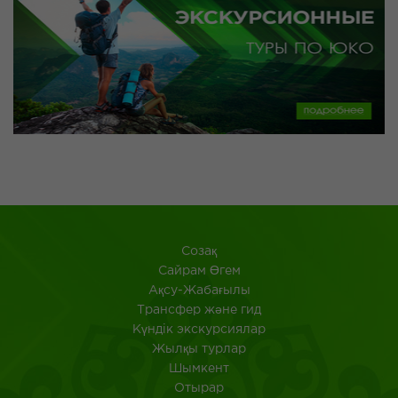
Созақ
​Сайрам Өгем
Ақсу-Жабағылы
Трансфер және гид
Күндік экскурсиялар
Жылқы турлар
Шымкент
Отырар