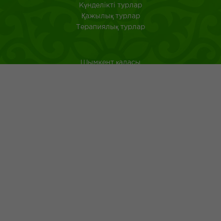
Күнделікті турлар
Қажылық турлар
Терапиялық турлар
Шымкент қаласы
Оңтүстік Қазақстан
Қазақстанда саяхат ететін туристерге арналған аңдатпа
Қазақ тағамдары
Қазақ халқының ежелгі әдеті