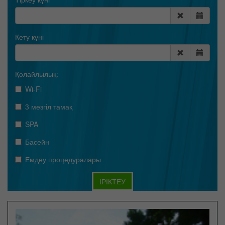
Кету күні
Қолайлылық:
Wi-Fi
3 мезгіл тамақ
SPA
Басейн
Емдеу процедуралары
ІРІКТЕУ