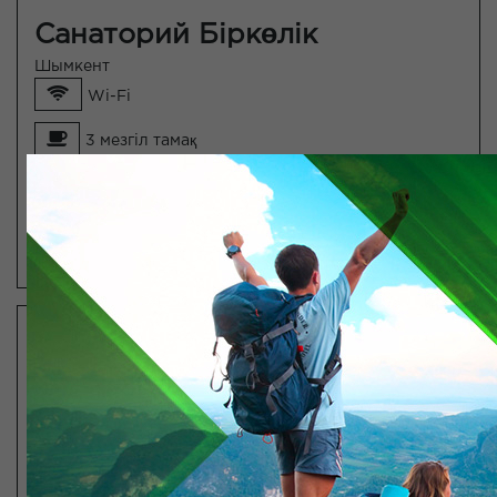
Санаторий Біркөлік
Шымкент
Wi-Fi
3 мезгіл тамақ
Емдеу процедуралары
ТОЛЫҒЫРАҚ