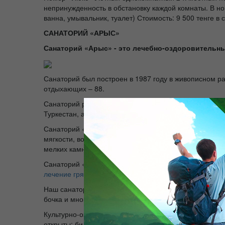
непринужденность в обстановку каждой комнаты. В н
ванна, умывальник, туалет) Стоимость: 9 500 тенге в 
САНАТОРИЙ «АРЫС»
Санаторий «Арыс» - это лечебно-оздоровительны
Санаторий был построен в 1987 году в живописном ра
отдыхающих – 88.
Санаторий расположен в 80 километрах от города Шы
Туркестан, а в 45 километрах – река Сырдарья, в 40 
Санаторий «Арыс» имеет
уникальный источник мине
мягкости, вода оказывает многогранное эффективное
мелких камней.
Санаторий «Арыс» единственный из санаториев Южно
лечение грязями.
Наш санаторий оказывает целый
комплекс санитарн
бочка и многое другое.
Культурно-оздоровительный комплекс санатория «Арыс
открыты: бильярд, настольный теннис, тренажерный з