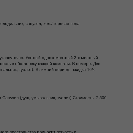
лодильник, санузел, хол./ горячая вода
круглосуточно. Уютный однокомнатный 2-х местный
ость в обстановку каждой комнаты. В номере: Две
льник, туалет). В зимний период - скидка 10%.
Санузел (душ, умывальник, туалет) Стоимость: 7 500
го пространства приносит легкость и