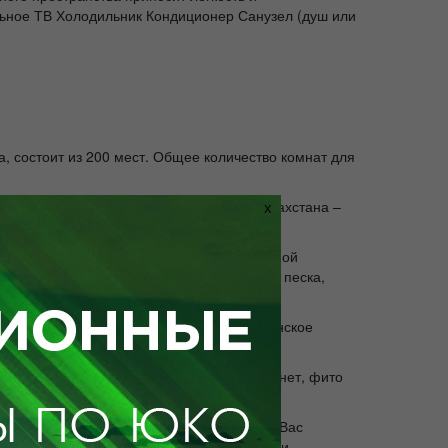
льное ТВ Холодильник Кондиционер Санузел (душ или
, состоит из 200 мест. Общее количество комнат для
аходится один из древнейших городов Казахстана –
X
ны. Благодаря сложности состава и щелочной
шечного тракта, способствует выведению песка,
то позволяет оказывать пациентам медицинское
инет парафинолечения, процедурный кабинет, фито
й семьей, с друзьями или коллегами. Для Вас
одятся культурные мероприятия: концерты и