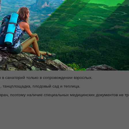
дня (турпоездки)
по Южно-Казахстанской области: город Туркеста
ганизуются
выезды на природу.
суточное видеонаблюдение. Имеется охраняемая автостоянка.
но
забронировать онлайн.
предоставления услуг требуемого качества для детей дошкольного 
с 7-ми лет.
я в санаторий только в сопровождении взрослых.
, танцплощадка, плодовый сад и теплица.
рач, поэтому наличие специальных медицинских документов не тр