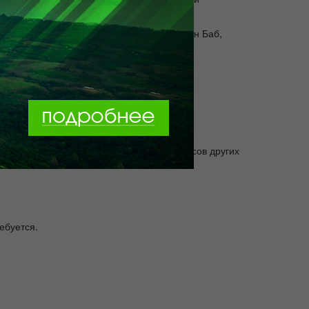
н, мавзолей Ходжа Ахмеда Яссави, Арыстан Баб,
возраста и необходимо соблюдение интересов других
ебуется.