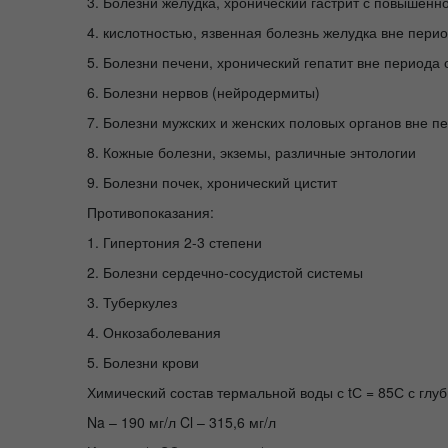
3. Болезни желудка, хронический гастрит с повышенн
4. кислотностью, язвенная болезнь желудка вне пери
5. Болезни печени, хронический гепатит вне периода
6. Болезни нервов (нейродермиты)
7. Болезни мужских и женских половых органов вне п
8. Кожные болезни, экземы, различные энтологии
9. Болезни почек, хронический цистит
Противопоказания:
1. Гипертония 2-3 степени
2. Болезни сердечно-сосудистой системы
3. Туберкулез
4. Онкозаболевания
5. Болезни крови
Химический состав термальной воды с tС = 85С с глу
Na – 190 мг/л Cl – 315,6 мг/л