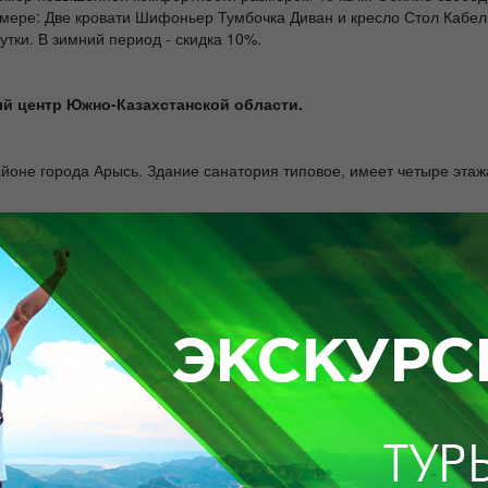
омере: Две кровати Шифоньер Тумбочка Диван и кресло Стол Кабе
сутки. В зимний период - скидка 10%.
й центр Южно-Казахстанской области.
йоне города Арысь. Здание санатория типовое, имеет четыре этажа
мкент – областного центра ЮКО. В 140 километрах от санатория н
километрах находится заповедная зона.
ральной воды
, которая поступает из подземной термальной скважи
 действие на организм при лечебном питье, орошении желудочно-ки
го Казахстана, который располагает своим
хранилищем грязи
, ч
о-курортных услуг
по отдыху и лечению. Среди них: массаж, каб
» представляет собой центр, в котором Вы сможете отдохнуть все
ал. В летнее время действует открытый бассейн. По вечерам пров