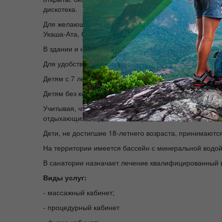
дискотека.
Для желающих организуются
экскурсии выходного 
Укаша-Ата, Сайрам, Кемекалган (Казыкурт). Также ор
В здании и на территории санатория ведется кругло
Для удобства наших гостей, номера в санатории мож
Детям с 7 лет с койкой: 4 500 тенге
Детям без койки, с питанием: 2 000 тенге
Учитывая, что в санатории отсутствует возможность 
отдыхающих, к проживанию принимаются дети только 
Дети, не достигшие 18-летнего возраста, принимаютс
На территории имеется бассейн с минеральной водой
В санатории назначает лечение квалифицированный в
Виды услуг:
- массажный кабинет;
- процедурный кабинет
- физио-кабинет;