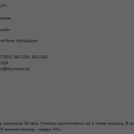
i-Fi
втрак
асейн
чебные процедуры
 (7252) 560-226, 563-263
-224
nfo@shymtour.kz
размером 20 кв/м. Номера расположены на 3 этаже корпуса. В но
. В зимний период - скидка 10%.