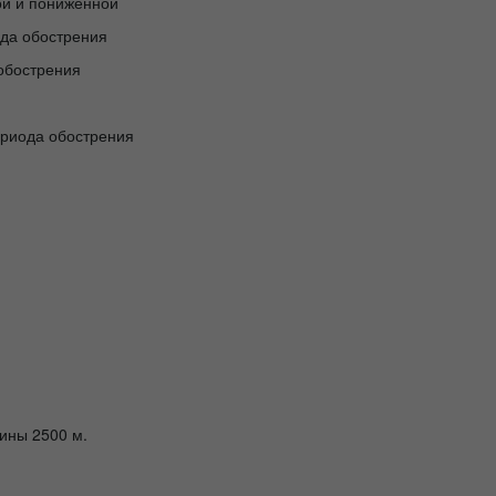
ой и пониженной
ода обострения
 обострения
ериода обострения
бины 2500 м.