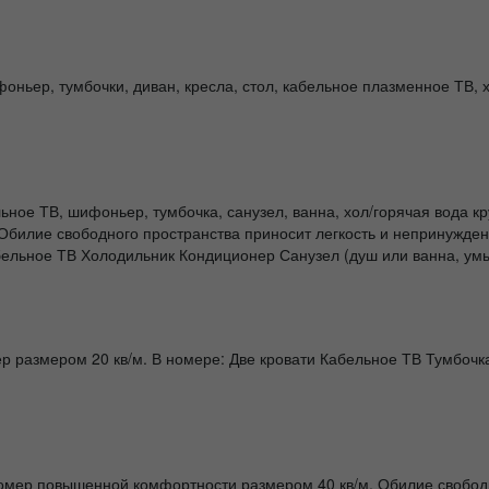
ньер, тумбочки, диван, кресла, стол, кабельное плазменное ТВ, хо
льное ТВ, шифоньер, тумбочка, санузел, ванна, хол/горячая вода 
билие свободного пространства приносит легкость и непринужденн
ельное ТВ Холодильник Кондиционер Санузел (душ или ванна, умыва
размером 20 кв/м. В номере: Две кровати Кабельное ТВ Тумбочка 
мер повышенной комфортности размером 40 кв/м. Обилие свободно