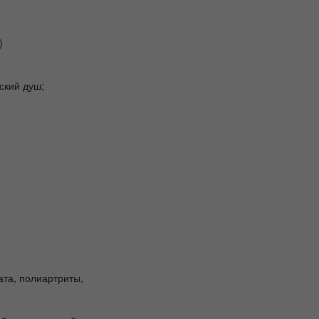
)
ский душ;
ата, полиартриты,