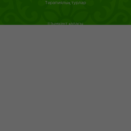
Терапиялық турлар
Шымкент қаласы
Оңтүстік Қазақстан
Қазақстанда саяхат ететін туристерге арналған аңдатпа
Қазақ тағамдары
Қазақ халқының ежелгі әдеті
Адрес: г.Шымкент пр.Республики 43