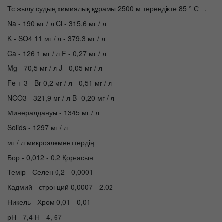
Тс жылу судың химиялық құрамы 2500 м тереңдікте 85 ° С =.
Na - 190 мг / л Cl - 315,6 мг / л
K - SO4 11 мг / л - 379,3 мг / л
Ca - 126 1 мг / л F - 0,27 мг / л
Mg - 70,5 мг / л J - 0,05 мг / л
Fe + 3 - Br 0,2 мг / л - 0,51 мг / л
NCO3 - 321,9 мг / л B- 0,20 мг / л
Минералдануы - 1345 мг / л
Solids - 1297 мг / л
мг / л микроэлементтердің
Бор - 0,012 - 0,2 Қорғасын
Темір - Селен 0,2 - 0,0001
Кадмий - стронций 0,0007 - 2.02
Никель - Хром 0,01 - 0,01
рН - 7,4 Н - 4, 67