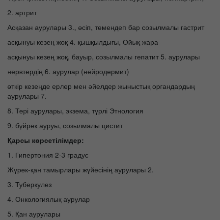
2. артрит
Асқазан аурулары 3., өсіп, төмендеп бар созылмалы гастрит
асқынуы кезең жоқ 4. қышқылдығы, Ойық жара
асқынуы кезең жоқ, бауыр, созылмалы гепатит 5. аурулары
нервтердің 6. аурулар (нейродермит)
өткір кезеңде ерлер мен әйелдер жыныстық органдардың
аурулары 7.
8. Тері аурулары, экзема, түрлі Этнология
9. бүйрек ауруы, созылмалы цистит
Қарсы көрсетілімдер:
1. Гипертония 2-3 градус
Жүрек-қан тамырлары жүйесінің аурулары 2.
3. Туберкулез
4. Онкологиялық аурулар
5. Қан аурулары