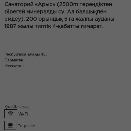
Санаторий «Арыс» (2500m тереңдіктен
бірегей минералды су. Ал балшықпен
емдеу). 200 орындық 5 га жалпы ауданы
1987 жылы типтік 4-қабатты ғимарат.
Республика алаңы 43,
Сарыагаш
Казахстан
Қолайлылық:
Wi-Fi
Таңғы ас