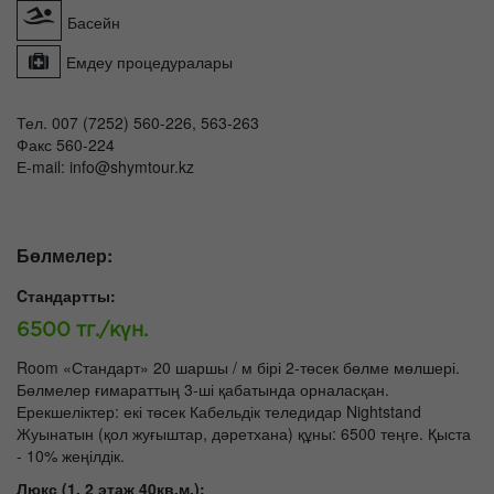
Басейн
Емдеу процедуралары
Тел. 007 (7252) 560-226, 563-263
Факс 560-224
Е-mail: info@shymtour.kz
Бөлмелер:
Cтандартты:
6500 тг./күн.
Room «Стандарт» 20 шаршы / м бірі 2-төсек бөлме мөлшері.
Бөлмелер ғимараттың 3-ші қабатында орналасқан.
Ерекшеліктер: екі төсек Кабельдік теледидар Nightstand
Жуынатын (қол жуғыштар, дәретхана) құны: 6500 теңге. Қыста
- 10% жеңілдік.
Люкс (1, 2 этаж 40кв.м.):