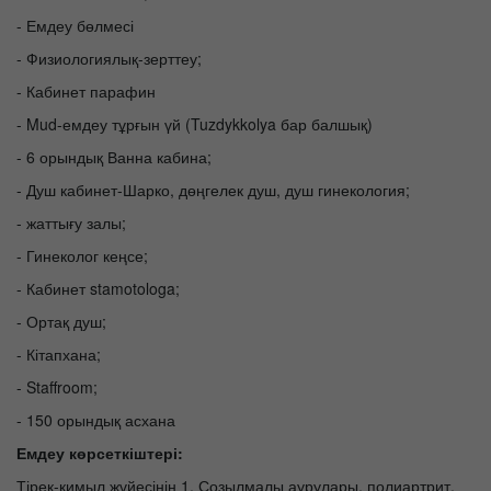
- Емдеу бөлмесі
- Физиологиялық-зерттеу;
- Кабинет парафин
- Mud-емдеу тұрғын үй (Tuzdykkolya бар балшық)
- 6 орындық Ванна кабина;
- Душ кабинет-Шарко, дөңгелек душ, душ гинекология;
- жаттығу залы;
- Гинеколог кеңсе;
- Кабинет stamotologa;
- Ортақ душ;
- Кітапхана;
- Staffroom;
- 150 орындық асхана
Емдеу көрсеткіштері:
Тірек-қимыл жүйесінің 1. Созылмалы аурулары, полиартрит,