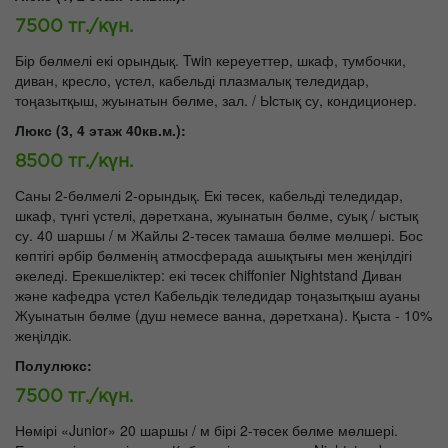
7500 тг./күн.
Бір бөлмелі екі орындық. Twin кереуеттер, шкаф, тумбочки,
диван, кресло, үстел, кабельді плазмалық теледидар,
тоңазытқыш, жуынатын бөлме, зал. / Ыстық су, кондиционер.
Люкс (3, 4 этаж 40кв.м.):
8500 тг./күн.
Саны 2-бөлмелі 2-орындық. Екі төсек, кабельді теледидар,
шкаф, түнгі үстелі, дәретхана, жуынатын бөлме, суық / ыстық
су. 40 шаршы / м Жайлы 2-төсек тамаша бөлме мөлшері. Бос
көптігі әрбір бөлменің атмосферада ашықтығы мен жеңілдігі
әкеледі. Ерекшеліктер: екі төсек chiffonier Nightstand Диван
және кафедра үстел Кабельдік теледидар тоңазытқыш ауаны
Жуынатын бөлме (душ немесе ванна, дәретхана). Қыста - 10%
жеңілдік.
Полулюкс:
7500 тг./күн.
Нөмірі «Junior» 20 шаршы / м бірі 2-төсек бөлме мөлшері.