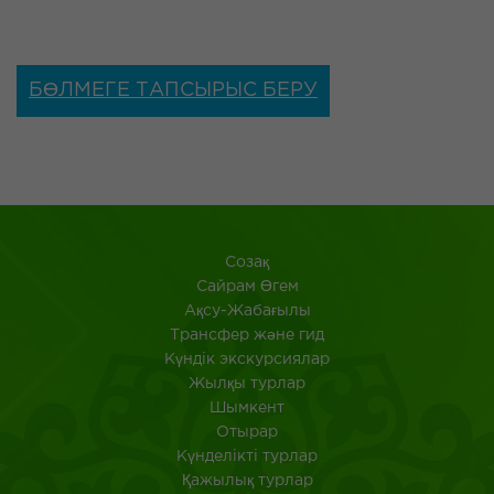
БӨЛМЕГЕ ТАПСЫРЫС БЕРУ
Созақ
​Сайрам Өгем
Ақсу-Жабағылы
Трансфер және гид
Күндік экскурсиялар
Жылқы турлар
Шымкент
Отырар
Күнделікті турлар
Қажылық турлар