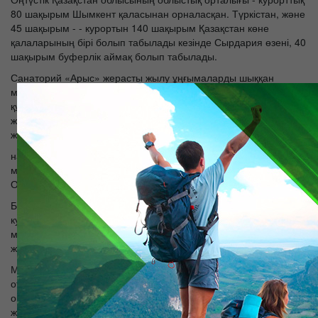
80 шақырым Шымкент қаласынан орналасқан. Түркістан, және
45 шақырым - - курортын 140 шақырым Қазақстан көне
қалаларының бірі болып табылады кезінде Сырдария өзені, 40
шақырым буферлік аймақ болып табылады.
Санаторий «Арыс» жерасты жылу ұңғымаларды шыққан
минералды су бірегей көзі болып табылады. Байланысты
құрамы мен сілтілік жұмсақ күрделілігіне, су орган туралы жан-
жақты тиімді әсері бар медициналық сусын, асқазан-ішек
жолдары суару, құм жоюды және шағын тас ықпал кезде.
науқастардың медициналық емдеу балшық қамтамасыз етуге
мүмкіндік береді кірден өз қойма бар, шипажайы «Арыс»
Оңтүстік Қазақстан курорттарының бірі.
Біздің курорттық демалыс пен емдеу үшін санитарлық-
курорттық қызметтерді тұтас диапазоны бар. Олардың ішінде:
массаж, парафин емдеу бөлмесі, емдеу бөлмесі, фито барр
және одан да көп.
Мәдени және ойын-сауық кешені санаторий «Арыс» Егер сіз
отбасы, достары немесе әріптестермен демалуға болады
орталығы болып табылады. Discovery: бильярд, үстел теннисі,
жаттығу залы. Жазда, ашық бассейн жұмыс істейді. концерттер