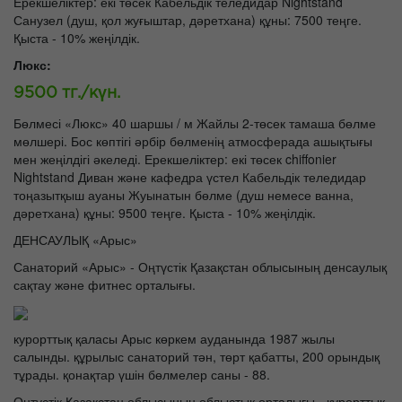
Ерекшеліктер: екі төсек Кабельдік теледидар Nightstand
Санузел (душ, қол жуғыштар, дәретхана) құны: 7500 теңге.
Қыста - 10% жеңілдік.
Люкс:
9500 тг./күн.
Бөлмесі «Люкс» 40 шаршы / м Жайлы 2-төсек тамаша бөлме
мөлшері. Бос көптігі әрбір бөлменің атмосферада ашықтығы
мен жеңілдігі әкеледі. Ерекшеліктер: екі төсек chiffonier
Nightstand Диван және кафедра үстел Кабельдік теледидар
тоңазытқыш ауаны Жуынатын бөлме (душ немесе ванна,
дәретхана) құны: 9500 теңге. Қыста - 10% жеңілдік.
ДЕНСАУЛЫҚ «Арыс»
Санаторий «Арыс» - Оңтүстік Қазақстан облысының денсаулық
сақтау және фитнес орталығы.
курорттық қаласы Арыс көркем ауданында 1987 жылы
салынды. құрылыс санаторий тән, төрт қабатты, 200 орындық
тұрады. қонақтар үшін бөлмелер саны - 88.
Оңтүстік Қазақстан облысының облыстық орталығы - курорттық