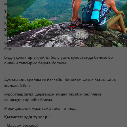
мен би кешімен: кештер, мәдени іс-шараларға.
Түркістан қаласы, Қожа Ахмет Йассауи кесенесі Арыстан баб
Ukasha-Ата, Сайрам, Кемеколган (Қазығұрт): Оңтүстік-
Қазақстан облысында демалыс күндері экскурсиялар (турлар)
ұйымдастыруға көргісі келетін азаматтар үшін. Сондай-ақ,
ұйымдасқан далалық сапарлар.
үйінде және курорттық күн мен түн бейнебақылау. тұрақ алаңы
бар.
Біздің қонақтар ыңғайлы болу үшін, курортында бөлмелер
онлайн тапсырыс беруге болады.
Аумағы минералды су бассейн, би қабат, жеміс бағын және
жылыжай бар.
курорттық білікті дәрігердің емдеу тәртібін белгілесе,
сондықтан арнайы болуы
Медициналық құжаттама талап етіледі.
Қызметтердің түрлері:
- Массаж бөлмесі;