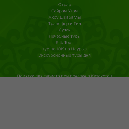
Отрар
Сайрам Угам
Аксу Джабаглы
Трансфер и Гид
Сузак
Лечебные туры
Silk Tour
тур по ЮК на Наурыз
Экскурсионные туры дня
Памятка для туриста при поездке в Казахстан
Туркестанская область
Город Шымкент
Казахская национальная кухня
Древнейшие обычаи казахского народа