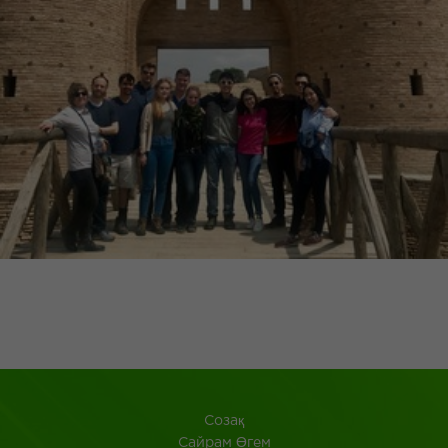
Созақ
​Сайрам Өгем