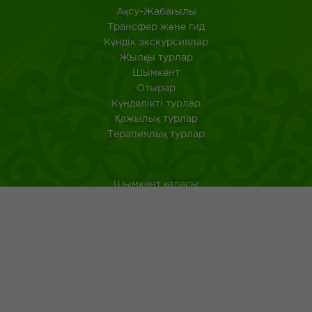
Ақсу-Жабағылы
Трансфер және гид
Күндік экскурсиялар
Жылқы турлар
Шымкент
Отырар
Күнделікті турлар
Қажылық турлар
Терапиялық турлар
Шымкент қаласы
Оңтүстік Қазақстан
Қазақстанда саяхат ететін туристерге арналған аңдатпа
Қазақ тағамдары
Қазақ халқының ежелгі әдеті