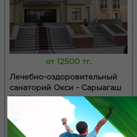
от 12500 тг.
Лечебно-оздоровительный
санаторий Окси - Сарыагаш
Шымкент
Wi-Fi
3 разовое питание
SPA