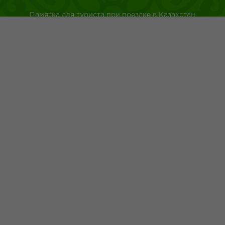
Памятка для туриста при поездке в Казахстан
Туркестанская область
Город Шымкент
Казахская национальная кухня
Древнейшие обычаи казахского народа
Адрес: г.Шымкент пр.Республики 43
+7 (700) 4 999 200
+7 (775) 056 02 26