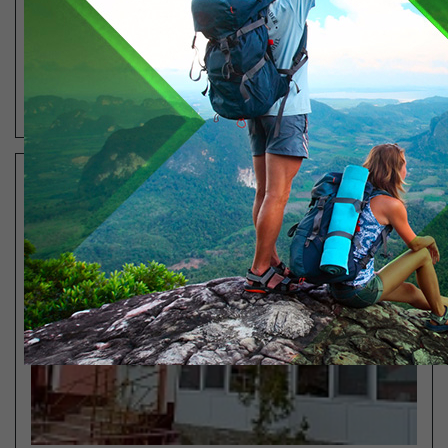
Басейн
Емдеу процедуралары
ТОЛЫҒЫРАҚ