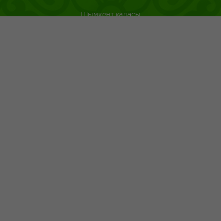
Шымкент қаласы
Оңтүстік Қазақстан
Қазақстанда саяхат ететін туристерге арналған аңдатпа
Қазақ тағамдары
Қазақ халқының ежелгі әдеті
Адрес: г.Шымкент пр.Республики 43
+7 (700) 4 999 200
+7 (775) 056 02 26