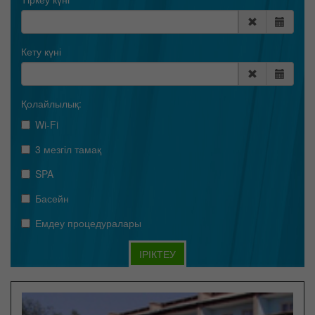
Кету күні
Қолайлылық:
Wi-Fi
3 мезгіл тамақ
SPA
Басейн
Емдеу процедуралары
ІРІКТЕУ