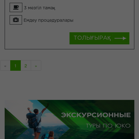
3 мезгіл тамақ
Емдеу процедуралары
ТОЛЫҒЫРАҚ
«
1
2
»