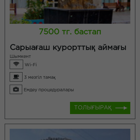
7500 тг. бастап
Сарыағаш курорттық аймағы
Шымкент
Wi-Fi
3 мезгіл тамақ
Емдеу процедуралары
ТОЛЫҒЫРАҚ