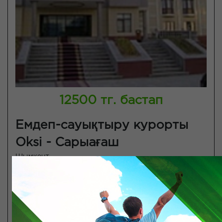
12500 тг. бастап
Емдеп-сауықтыру курорты
Oksi - Сарыағаш
Шымкент
Wi-Fi
3 мезгіл тамақ
SPA