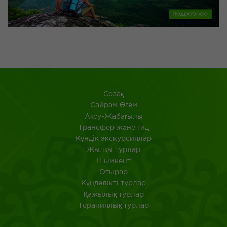
Созақ
​Сайрам Өгем
Ақсу-Жабағылы
Трансфер және гид
Күндік экскурсиялар
Жылқы турлар
Шымкент
Отырар
Күнделікті турлар
Қажылық турлар
Терапиялық турлар