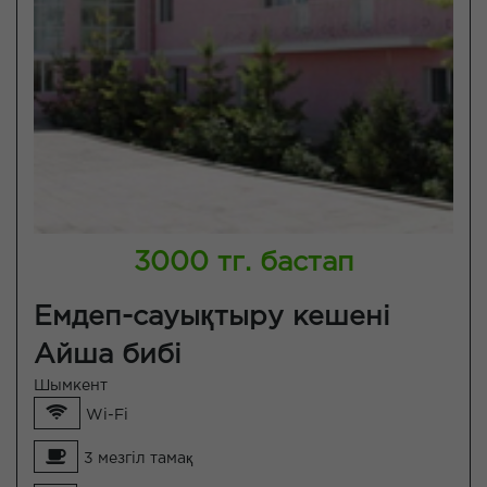
3000 тг. бастап
Емдеп-сауықтыру кешені
Айша бибі
Шымкент
Wi-Fi
3 мезгіл тамақ