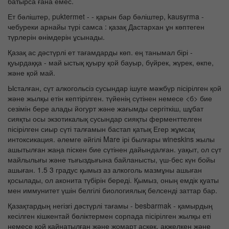
батырса ғана емес.
Ет бәліштер, puktermet - - қарын бар бәліштер, kausyrma -
чебуреки арнайы түрі самса : қазақ Дастархан ұн көптеген
түрлерін өнімдерін ұсынады.
Қазақ ас дәстүрлі ет тағамдарды көп. ең танымал бірі -
қуырдаққа - май ыстық қуыру қой бауыр, бүйрек, жүрек, өкпе,
және қой май.
Ысталған, сүт алкогольсіз сусындар ішуге мәжбүр пісірілген қой
және жылқы етін кептірілген. түйенің сүтінен немесе <б> бие
сезімін бере алады йогурт және жағымды сергіткіш, шұбат
сияқты осы экзотикалық сусындар сияқты ферменттелген
пісірілген сиыр сүті талғамын бастап қатық Егер жұмсақ
интоксикация. әлемге әйгілі Mare ірі былғары wineskins жылы
ашытылған жаңа піскен бие сүтінен дайындалған. уақыт, ол сүт
майлылығы және тығыздығына байланысты, үш-бес күн бойы
ашыған. 1.5 3 градус қымыз аз алкоголь мазмұны ашыған
қосылады, ол аконита түбірін береді. Қымыз, оның емдік қуаты
мен иммунитет үшін белгілі биологиялық белсенді заттар бар.
Қазақтардың негізгі дәстүрлі тағамы - besbarmak - қамырдың
кесілген кішкентай бөліктермен сорпада пісірілген жылқы еті
немесе қой қайнатылған және жомарт аскөк, ақжелкен және