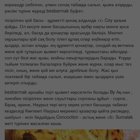
кориандр себілген, үлкен сопақ табаққа салып, қызға атқарды.
рәсімі түріне жүреді besbarmak буфет.
пісірілген қой басы - құрметті қонақ алдында <і> Coy қазым
қойды. Ол кесуге және басшысының әрбір нақты мәнге қоса
беріледі, ал, басқа да қонақтар арасында бөліңіз. Мектеп
оқушылары қой сақ болу тілегі құлақ олар еңбекқор етіп,
қыздар, аспан алады. ең құрметті қонақтар, сондай-ақ ветчина
және қой тұтқасын қызмет көрсетіледі. тұрмыстағы әйелдер -
сол сүт безі жас қызы, мойны омыртқалардың барады. Ұлдар
тыйым толмаған балаларға бүйрек және жүрек, олар мыс тез
пісіп, оның, және қой ми алуға: дряблые болу. Жас қыз
локтевой бір табаққа салып, ешқашан емес қыздарға үшін
көтеріп отырды.
besbarmak арнайы торт қызмет көрсететін болады By Ақ-нан ,
пиязбен пісірілген және сауыттары сорпаны құйып - сорпа .
Бірақ, әрине, Наурыз тері кету керек үстел басында табиғат
кездеседі Көктемгі Наурыз мерекесі қазақтар қайта ресімдеу,
шабуыл - өсіп бидайдың Concoction - астық және <б> Sumalak
жеті түрінен жасалған каша.