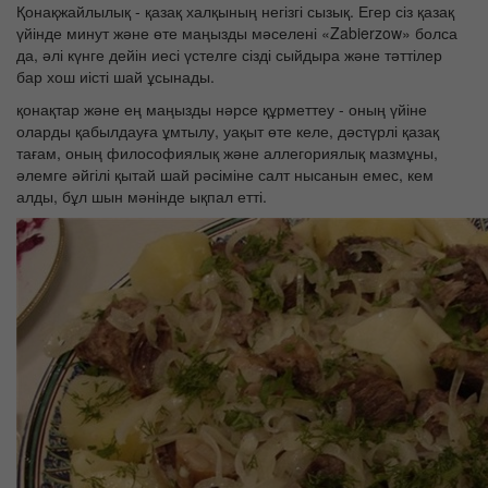
Қонақжайлылық - қазақ халқының негізгі сызық. Егер сіз қазақ
үйінде минут және өте маңызды мәселені «Zabierzow» болса
да, әлі күнге дейін иесі үстелге сізді сыйдыра және тәттілер
бар хош иісті шай ұсынады.
қонақтар және ең маңызды нәрсе құрметтеу - оның үйіне
оларды қабылдауға ұмтылу, уақыт өте келе, дәстүрлі қазақ
тағам, оның философиялық және аллегориялық мазмұны,
әлемге әйгілі қытай шай рәсіміне салт нысанын емес, кем
алды, бұл шын мәнінде ықпал етті.