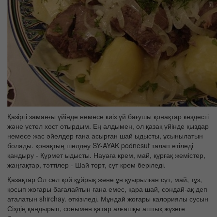
Қазіргі заманғы үйінде немесе киіз үй бағушы қонақтар кездесті
және үстел хост отырдым. Ең алдымен, ол қазақ үйінде қыздар
немесе жас әйелдер ғана асырған шай ыдысты, ұсынылатын
болады. қонақтың шөлдеу SY-AYAK podnesut талап етіледі
қандыру - Құрмет ыдысты. Науаға крем, май, құрғақ жемістер,
жаңғақтар, тәттілер - Шай торт, сүт крем беріледі.
Қазақтар Ол сәл қой құйрық және ұн қуырылған сүт, май, тұз,
қосып жоғары бағалайтын ғана емес, қара шай, сондай-ақ деп
аталатын shirchay. өткізіледі. Мұндай жоғары калориялы сусын
Сіздің қандырып, сонымен қатар алғашқы аштық жүзеге