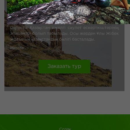
ПРОГРАММА ДЛЯ ШКОЛЬНИКОВ
Оңтүстік Қазақстан ежелгі сәулет ескерткіштерінің
эпицентрі болып табылады. Осы жерден Ұлы Жібек
жолының қазақстандық бөлігі басталады.
Мемле ...
Заказать тур
Созақ