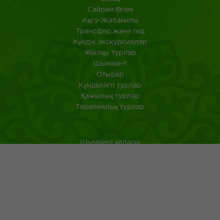
​Сайрам Өгем
Ақсу-Жабағылы
Трансфер және гид
Күндік экскурсиялар
Жылқы турлар
Шымкент
Отырар
Күнделікті турлар
Қажылық турлар
Терапиялық турлар
Шымкент қаласы
Оңтүстік Қазақстан
Қазақстанда саяхат ететін туристерге арналған аңдатпа
Қазақ тағамдары
Қазақ халқының ежелгі әдеті