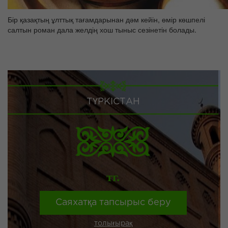
Бір қазақтың ұлттық тағамдарынан дәм кейін, өмір көшпелі
салтын роман дала желдің хош тыныс сезінетін болады.
ТҮРКІСТАН
тг.
Саяхатқа тапсырыс беру
толығырақ