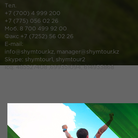
Тел.
+7 (700) 4 999 200
+7 (775) 056 02 26
Моб. 8 700 499 92 00
Факс +7 (7252) 56 02 26
Е-mail:
info@shymtour.kz, manager@shymtour.kz
Skype: shymtour1, shymtour2
Icq: 485527408 ,699351094, 614933868