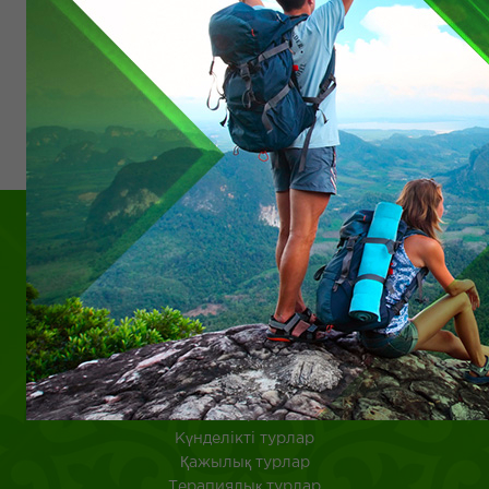
Созақ
​Сайрам Өгем
Ақсу-Жабағылы
Трансфер және гид
Күндік экскурсиялар
Жылқы турлар
Шымкент
Отырар
Күнделікті турлар
Қажылық турлар
Терапиялық турлар