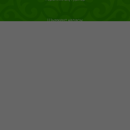
Шымкент қаласы
Оңтүстік Қазақстан
Қазақстанда саяхат ететін туристерге арналған аңдатпа
Қазақ тағамдары
Қазақ халқының ежелгі әдеті
Адрес: г.Шымкент пр.Республики 43