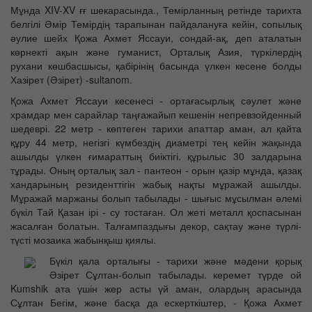
Мұнда XIV-XV ғғ шекарасында., Темірланның ретінде тарихта
белгілі Әмір Темірдің тарапынан пайдалануға кейін, сопылық
әулие шейх Қожа Ахмет Яссауи, сондай-ақ, деп аталатын
көрнекті ақын және гуманист, Орталық Азия, түркілердің
рухани көшбасшысы, қабірінің басында үлкен кесене болды
Хазірет (Әзірет) -sultanom.
Қожа Ахмет Яссауи кесенесі - ортағасырлық сәулет және
храмдар мен сарайлар таңғажайып кешенін непревзойденный
шедеврі. 22 метр - көптеген тарихи апаттар аман, ал қайта
құру 44 метр, негізгі күмбездің диаметрі тең кейін жақында
ашылды үлкен ғимараттың биіктігі. құрылыс 30 залдарына
тұрады. Оның орталық зал - пантеон - орын қазір мұнда, қазақ
хандарының резиденттігін жабық нақты мұражай ашылды.
Мұражай маржаны болып табылады - шығыс мұсылман әлемі
бүкіл Тай Қазан ірі - су тостаған. Ол жеті металл қоспасынан
жасалған болатын. Талғампаздығы декор, сақтау және түрлі-
түсті мозаика жабынқыш қиялы.
Бүкіл қала орталығы - тарихи және мәдени қорық
Әзірет Сұлтан-болып табылады. керемет түрде ой
Kumshik ата үшін жер асты үй аман, олардың арасында
Сұлтан Бегім, және басқа да ескерткіштер, - Қожа Ахмет