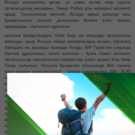
Яссауи кесенесінің қатар, ол үлкен әулие өмір сүрген
ортағасырлық моншаны, Тимур Рабия ұлы немересі кесенесі
кіреді. Теологиялық мектебі, Яссауи көрші қалалар мен
Қазақстанның шалғай даласынан білімге еткісі келген
адамдарды, тартылған құрылған.
қалалық Қазақстандағы білім беру ең маңызды орталығына
айналды. ауыр Яссауи пайда мемориалдық кешені, Орталық
Азиядағы ең аралады храмдар болды. XIV Түркістан соңында
бірегей құрылымын сатып алынған - Қожа Ахмет кесенесі
айналасында шоғырланған ғимараттар үлкен кешені Ұлы Әмір
Темір салынған. Оңтүстік Қазақстан облысында 802 тарихи
және мәдени ескерткіштерді: - тарихи ескерткіштер, 226 - IX-Xll
ғасырлар - дәуірі Қарахан байланысты сәулет
pamyatnikam.Samye қызықты археологиялық ескерткіштер 528
археологиялық ескерткіштер, 42-ға тиесілі. тарихи-мәдени
қорық бөлігі - - Отырар оазисі, және қызықты туристік
тартылыстың Бұл Ұлы Жібек жолы бірнеше жыл бойы енді ол,
ұлы археологиялық жасалды Отырар танымал қаласы,
гүлденді уақыт болды. Сондай-ақ, бұл жерде орналасқан -
моңғолдар қала басып, сондай-ақ, XII-ХХ ғасырлар ескерткіш
көрсетеді тамаша тарихи мұражай. - Суфии Қасиетті бірінің
арналған Арыстан баб кесенесі. Аңыз бойынша, Мұхаммед