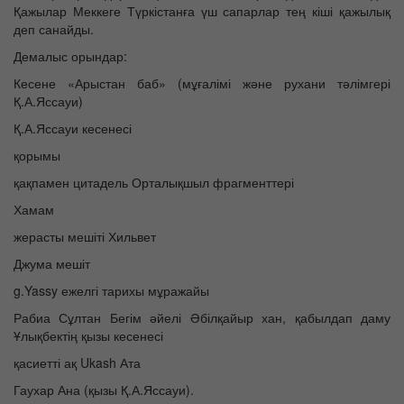
Қажылар Меккеге Түркістанға үш сапарлар тең кіші қажылық
деп санайды.
Демалыс орындар:
Кесене «Арыстан баб» (мұғалімі және рухани тәлімгері
Қ.А.Яссауи)
Қ.А.Яссауи кесенесі
қорымы
қақпамен цитадель Орталықшыл фрагменттері
Хамам
жерасты мешіті Хильвет
Джума мешіт
g.Yassy ежелгі тарихы мұражайы
Рабиа Сұлтан Бегім әйелі Әбілқайыр хан, қабылдап даму
Ұлықбектің қызы кесенесі
қасиетті ақ Ukash Ата
Гаухар Ана (қызы Қ.А.Яссауи).