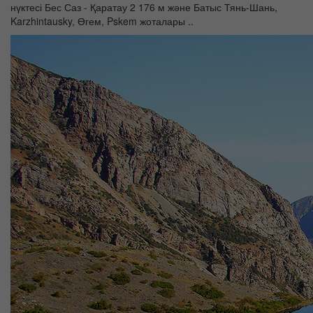
нүктесі Бес Саз - Қаратау 2 176 м және Батыс Тянь-Шань,
Karzhintausky, Өгем, Pskem жоталары ..