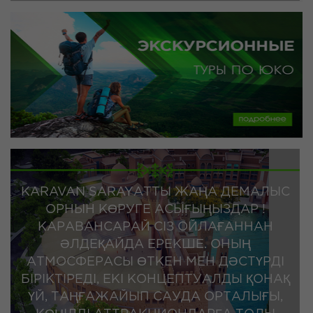
KARAVAN SARAYАТТЫ ЖАҢА ДЕМАЛЫС
ОРНЫН КӨРУГЕ АСЫҒЫҢЫЗДАР !
КАРАВАНСАРАЙ СІЗ ОЙЛАҒАННАН
ӘЛДЕҚАЙДА ЕРЕКШЕ. ОНЫҢ
АТМОСФЕРАСЫ ӨТКЕН МЕН ДӘСТҮРДІ
БІРІКТІРЕДІ, ЕКІ КОНЦЕПТУАЛДЫ ҚОНАҚ
ҮЙ, ТАҢҒАЖАЙЫП САУДА ОРТАЛЫҒЫ,