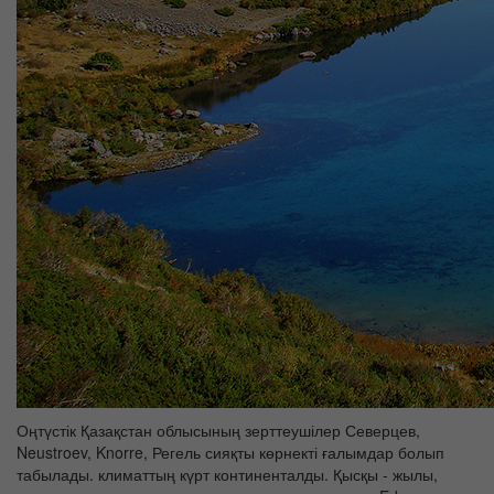
Оңтүстік Қазақстан облысының зерттеушілер Северцев,
Neustroev, Knorre, Регель сияқты көрнекті ғалымдар болып
табылады. климаттың күрт континенталды. Қысқы - жылы,