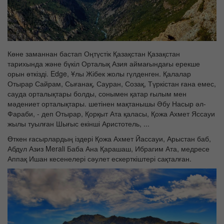
Көне заманнан бастап Оңтүстік Қазақстан Қазақстан
тарихында және бүкіл Орталық Азия аймағындағы ерекше
орын өткізді. Edge, Ұлы Жібек жолы гүлденген. Қалалар
Отырар Сайрам, Сығанақ, Сауран, Созақ, Түркістан ғана емес,
сауда орталықтары болды, сонымен қатар ғылым мен
мәдениет орталықтары. шетінен мақтанышы Әбу Насыр әл-
Фараби, - деп Отырар, Қорқыт Ата қаласы, Қожа Ахмет Яссауи
жылы туылған Шығыс екінші Аристотель, ...
Өткен ғасырлардың іздері Қожа Ахмет Йассауи, Арыстан баб,
Абдул Азиз Merali Баба Ана Қарашаш, Ибрагим Ата, медресе
Аппақ Ишан кесенелері сәулет ескерткіштері сақталған.