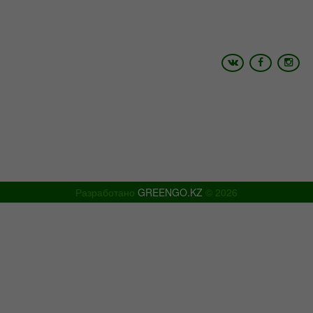
+7 (700) 4 999 200
+7 (775) 056 02 26
Email:
info@shymtour.kz, manager@shymtour.kz
Skype: shymtour1, shymtour2
Icq: 485527408 ,699351094, 614933868
www.shymtour.kz
Разработано
GREENGO.KZ
© 2026