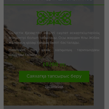
Оңтүстік Қазақстан ежелгі сәулет ескерткіштерінің
эпицентрі болып табылады. Осы жерден Ұлы Жібек
жолының қазақстандық бөлігі басталады.
Мемлекет пен қазақ халқының тарихындағы
маңызды тарихи ...
10200 тг.
Саяхатқа тапсырыс беру
толығырақ