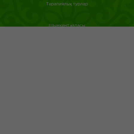
Терапиялық турлар
Шымкент қаласы
Оңтүстік Қазақстан
Қазақстанда саяхат ететін туристерге арналған аңдатпа
Қазақ тағамдары
Қазақ халқының ежелгі әдеті
Адрес: г.Шымкент пр.Республики 43