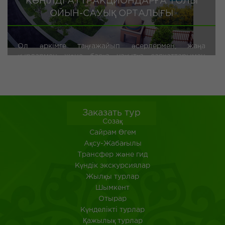
КӨҢІЛДІ АТТРАКЦИОНДАРҒА ТОЛЫ
ОЙЫН-САУЫҚ ОРТАЛЫҒЫ
Ол әркімге таңғажайып әсерлермен, жаңа
қырлармен және басқа уақытқа саяхаттарымен
шексіз ләззат беретін ерекше қасиетке ие.
KARAVAN SA ...
Заказать тур
Созақ
​Сайрам Өгем
Ақсу-Жабағылы
Трансфер және гид
Күндік экскурсиялар
Жылқы турлар
Шымкент
Отырар
Күнделікті турлар
Қажылық турлар