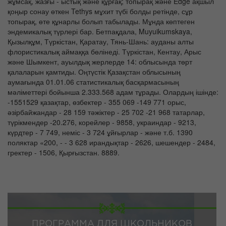
жұмсақ, жазғы - ыстық және құрғақ; топырақ және Edge ақшыл
қоңыр сонау өткен Tethys мұхит түбі болды ретінде, сұр
топырақ, өте құнарлы болып табылады. Мұнда көптеген
эндемикалық түрлері бар. Бетпақдала, Muyuikumskaya,
Қызылқұм, Түркістан, Қаратау, Тянь-Шань: ауданы алты
флористикалық аймаққа бөлінеді. Түркістан, Кентау, Арыс
және Шымкент, ауылдық жерлерде 14: облысында төрт
қалаларын қамтиды. Оңтүстік Қазақстан облысының
аумағында 01.01.06 статистикалық басқармасының
мәліметтері бойынша 2.333.568 адам тұрады. Олардың ішінде:
-1551529 қазақтар, өзбектер - 355 069 -149 771 орыс,
әзірбайжандар - 28 159 тәжіктер - 25 702 -21 968 татарлар,
түрікмендер -20.276, корейлер - 9858, украиндар - 9213,
күрдтер - 7 749, неміс - 3 724 ұйғырлар - және т.б. 1390
поляктар «200, - - 3 628 ирандықтар - 2626, шешендер - 2484,
гректер - 1506, Қырғызстан. 8889.
ПРОГРАММА ДЛЯ ШКОЛЬНИКОВ