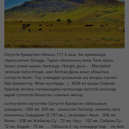
Оңтүстік Қазақстан облысы 117,3 мың. Км аумағында
таратылатын болады. Тұран ойпатының және Тянь-Шань
батыс сілемі шығыс бөлігінде. Hungry дала - - Myrzashol
төтенше оңтүстігінде, шөл Бетпақ Дала алып облыстың
солтүстік бөлігі. Тау сілемдері ұсынылған ең жоғары нүктесі
бар Қаржантау, Өгем ауытқиды - (. 4238 м) шыңы Сайрам.
Қаратау жотасы саласындағы ортасында оңтүстік-шығысқа
қарай солтүстік-батыстан созылып жатыр.
солтүстіктен оңтүстікке Оңтүстік Қазақстан облысының
ұзындығы - 620 км. 520 км - шығыстан батысқа. өзенінің орта
ағынының Сырдария (2,137 км.), салалары: Арыс - 336 км,
Келес - 236 км Жабағлы Су - 72 км, Ақсу - 122 км, Сайрам Су -
72 км, Бадам - 75 км ..... Облыста 2 тау сілемдері бар: - ең биік