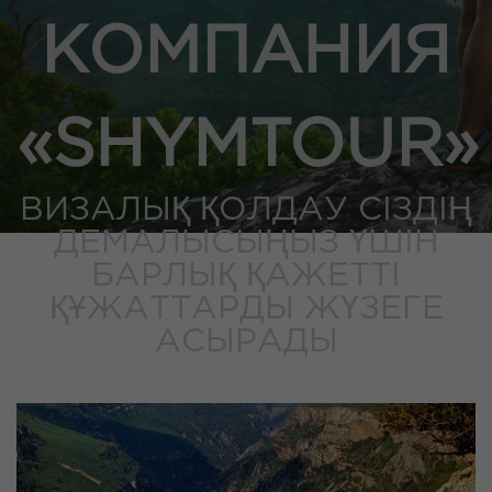
КОМПАНИЯ
«SHYMTOUR»
ВИЗАЛЫҚ ҚОЛДАУ СІЗДІҢ
ДЕМАЛЫСЫҢЫЗ ҮШІН
БАРЛЫҚ ҚАЖЕТТІ
ҚҰЖАТТАРДЫ ЖҮЗЕГЕ
АСЫРАДЫ