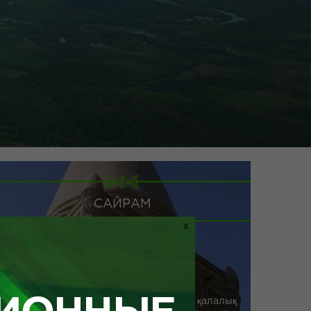
САЙРАМ
X
Сайрам - Ұлы Жібек жолының ірі қалалық