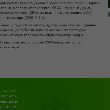
үрлі-түсті мозаика таңғажайып қарап боялған. Мәдени-тарихи
ларын, молалар, кесенелерге (XV-XVII ғғ), мешіт Джума,
мен намаз бөлмесі (XIV с қамтиды. ), Шығыс моншасы (XVII-
F
 с қақпалары (XVIII-XIX ғ.).
 және су тәуелсіз жабдықтау, қуатты бекініс болды, бірнеше
 ортасында XVIIveka дейін бекініс өмір жалғастырды.
е осы кезеңде керамикалық өндіріс гүлденуі көрдім.
Тәуекел хан, петроглифтер 3000-нан астам түрлері
былған кезде.
 қаласы
 Қазақстан
нда саяхат
уристерге