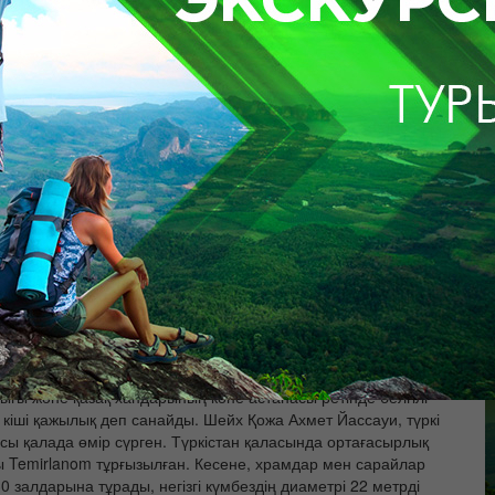
және су тәуелсіз жабдықтау, қуатты бекініс болды, бірнеше ай
XVII ғасырдың ортасына дейін Қамалдың өмір жалғастырды.
абырғасының цитадели фрагменттері, Шығыс моншасы, жерасты
айырысу - XVII ғасырдың кезде Тәуекел хан,
лығы және қазақ хандарының көне астанасы ретінде белгілі
 кіші қажылық деп санайды. Шейх Қожа Ахмет Йассауи, түркі
ы қалада өмір сүрген. Түркістан қаласында ортағасырлық
лы Temirlanom тұрғызылған. Кесене, храмдар мен сарайлар
 залдарына тұрады, негізгі күмбездің диаметрі 22 метрді