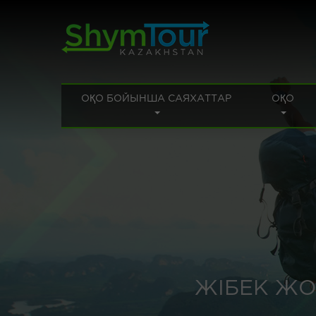
ОҚО БОЙЫНША САЯХАТТАР
ОҚО
ЖІБЕК ЖО