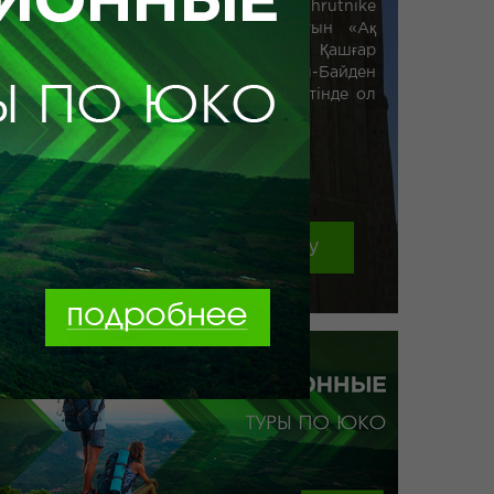
орталық. Ол бірінші болып marshrutnike
Сюань Цзян 629 айтылған болатын «Ақ
өзенінің қала». Кейінірек Махмуд Қашғар
былай деді: «Сайрам - ақ қаланың (Әл-Байден
Medinatal) атауы Сайрам Сайрам ретінде ол
туралы айтуға шақырды.».
Демалыс орындар: ...
тг.
Саяхатқа тапсырыс беру
толығырақ