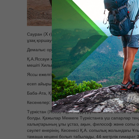
Сауран (X ғ), өйткені арнайы жобалау және азық-түлік 
ұзақ қоршауға жүзеге өткізуді дайындалды. Адамдар 
Демалыс орындар:
Қ.А.Яссауи кесенесі, қорымы, қақпасы бар бекініс қ
мешіті Хильвет, Джума мешіт,
Яссы ежелгі қаланың тарихы мұражайы);
есеп айырысу және Ақ Орда Сауран астанасы;
Баба-Ата, Қазақ хандығы XVI Созақ капиталының есеп 
Кесенелер: Исхак Баба, Karabura, Тіпті-Ата.
Түркістан (Яссы) Түркілердің рухани және саяси орта
болды. Қажылар Меккеге Түркістанға үш сапарлар тең
халықтарының ұлы ұстаз, ақын, философ және сопы ос
сәулет өнерінің. Кесенесі Қ.А. сопылық жолындағы Ұ
тамаша кешені болып табылады. 44-метрлік ғимарат 30