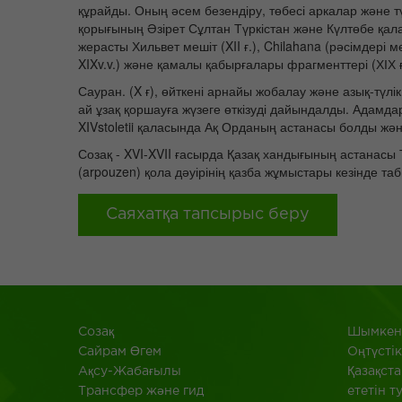
құрайды. Оның әсем безендіру, төбесі аркалар және т
қорығының Әзірет Сұлтан Түркістан және Күлтөбе қала
жерасты Хильвет мешіт (XII ғ.), Chilahana (рәсімдері 
XIXv.v.) және қамалы қабырғалары фрагменттері (ХІХ ғ.)
Сауран. (X ғ), өйткені арнайы жобалау және азық-түлік
ай ұзақ қоршауға жүзеге өткізуді дайындалды. Адамдар
XIVstoletii қаласында Ақ Орданың астанасы болды жән
Созақ - XVI-XVII ғасырда Қазақ хандығының астанасы 
(arpouzen) қола дәуірінің қазба жұмыстары кезінде та
Саяхатқа тапсырыс беру
Созақ
Шымкент
​Сайрам Өгем
Оңтүстік
Ақсу-Жабағылы
Қазақста
Трансфер және гид
ететін т