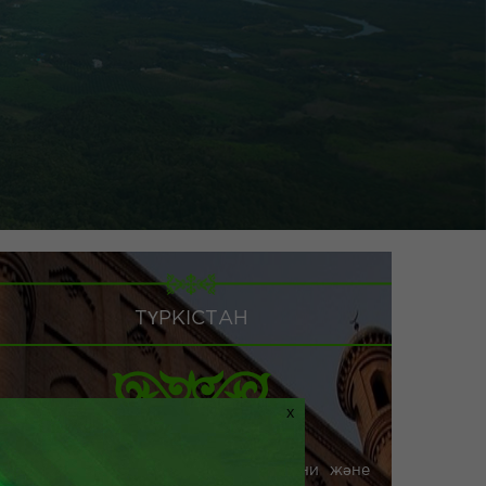
ТҮРКІСТАН
X
Түркістан (Яссы) Түркілердің рухани және