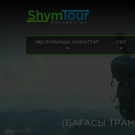
ОҚО БОЙЫНША САЯХАТТАР
ОҚО
(БАҒАСЫ ТРАН