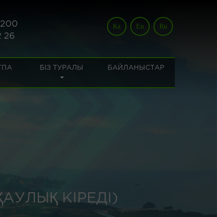
 200
Kz
En
Ru
2 26
ТПА
БІЗ ТУРАЛЫ
БАЙЛАНЫСТАР
АУЛЫҚ КІРЕДІ)