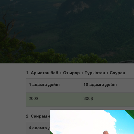
1. Арыстан баб + Отырар + Түркістан + Сауран
4 адамға дейін
10 адамға дейін
200$
300$
2. Сайрам +Кемекалган+Обзорная экскурсия по Ш
4 адамға дейін
10 адамға дейін