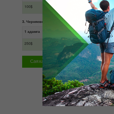
100$
200$
3. Черняевка шекарасы-Арыстан баб-Отрар-Түркі
1 адамға
2 адамға
250$
300$
Саяхатқа тапсырыс беру