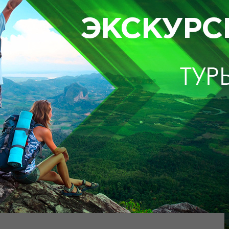
300$
350$
стан-Сауран-Черняевка шекарасы
3 адамға
350$