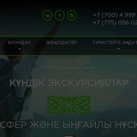
+7 (700) 4 999
+7 (775) 056 0
БРОНДАУ
ЖЕҢІЛДІКТЕР
ТУРИСТЕРГЕ АҢДА
Home
Күндік экскурсиялар
КҮНДІК ЭКСКУРСИЯЛАР
СФЕР ЖӘНЕ ЫҢҒАЙЛЫ НҰСҚ