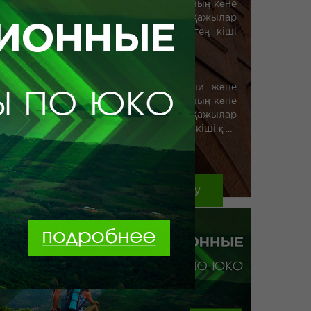
саяси орталығы және қазақ хандарының көне
астанасы ретінде белгілі болды. Қажылар
Меккеге Түркістанға үш сапарлар тең кіші
қажылық деп санайды.
Демалыс орындар:
Түркістан (Яссы) Түркілердің рухани және
саяси орталығы және қазақ хандарының көне
астанасы ретінде белгілі болды. Қажылар
Меккеге Түркістанға үш сапарлар тең кіші қ ...
тг.
Саяхатқа тапсырыс беру
толығырақ