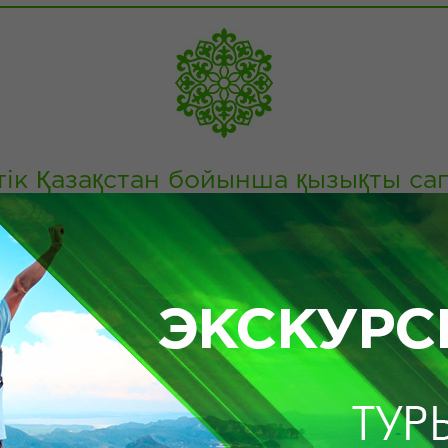
тік Қазақстан бойынша қызықты са
ұм бар ең әдемі жерлерде, жасыл шалғындар мен таул
қстан сапарлар сатып алу арқылы сіз Қазақстан осы 
Ұсынылған саяхаттар
F