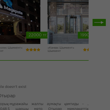
22000 тг./күн. бастап
19900 тг./күн. баст
Шымкент»
«Канвас Шымкент»
«Гранд Ш
Шымкент
Шымкент
ile doesn't exist
Отырар
Қорық-мұражайы жалпы аумақты қамтиды - ..
3048,5 шаршы метр Отырар мемлекеттік