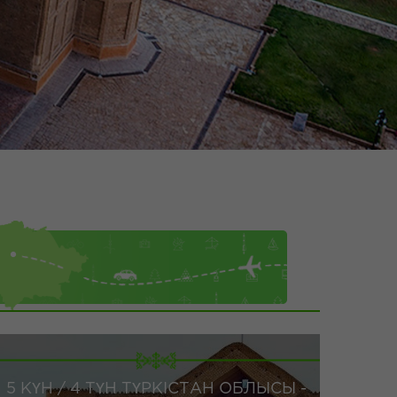
5 КҮН / 4 ТҮН ТҮРКІСТАН ОБЛЫСЫ -