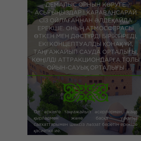
ДЕМАЛЫС ОРНЫН КӨРУГЕ
АСЫҒЫҢЫЗДАР ! КАРАВАНСАРАЙ
СІЗ ОЙЛАҒАННАН ӘЛДЕҚАЙДА
ЕРЕКШЕ. ОНЫҢ АТМОСФЕРАСЫ
ӨТКЕН МЕН ДӘСТҮРДІ БІРІКТІРЕДІ,
ЕКІ КОНЦЕПТУАЛДЫ ҚОНАҚ ҮЙ,
ТАҢҒАЖАЙЫП САУДА ОРТАЛЫҒЫ,
КӨҢІЛДІ АТТРАКЦИОНДАРҒА ТОЛЫ
ОЙЫН-САУЫҚ ОРТАЛЫҒЫ
Ол әркімге таңғажайып әсерлермен, жаңа
қырлармен және басқа уақытқа
саяхаттарымен шексіз ләззат беретін ерекше
қасиетке ие.
KARAVAN SARAY еліктіретін атмосферасына