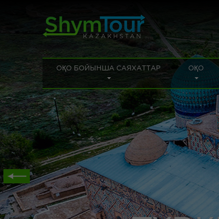
ОҚО БОЙЫНША САЯХАТТАР
ОҚО
ҚЫР