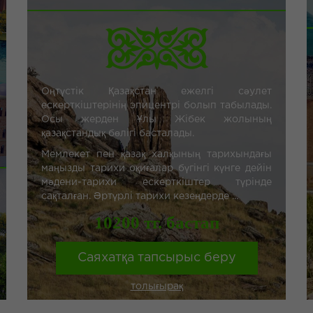
Оңтүстік Қазақстан ежелгі сәулет
ескерткіштерінің эпицентрі болып табылады.
Осы жерден Ұлы Жібек жолының
қазақстандық бөлігі басталады.
Мемлекет пен қазақ халқының тарихындағы
маңызды тарихи оқиғалар бүгінгі күнге дейін
мәдени-тарихи ескерткіштер түрінде
сақталған. Әртүрлі тарихи кезеңдерде ...
10200 тг. бастап
Саяхатқа тапсырыс беру
толығырақ