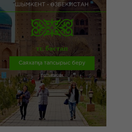
ШЫМКЕНТ - ӨЗБЕКИСТАН
тг. бастап
Саяхатқа тапсырыс беру
толығырақ