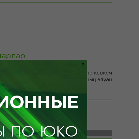
парлар
X
ардың бірі, сондай-ақ ең әдемі және көркем
көркем бұрышында флора мен фаунаның алуан
ile doesn't exist