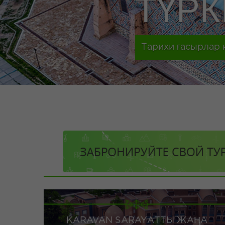
БАР
Ары қарай оқу
KARAVAN SARAYАТТЫ ЖАҢА