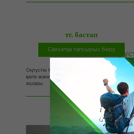
енген сәттен бастап, сіз Қазақстанның ұлы
тарихын, мәдениеті мен мәңгілік
романтикасын жырлайтын қызықты ертегіге
түсесі ...
тг. бастап
Саяхатқа тапсырыс беру
Оңтүс
толығырақ
Оңтүстік Қазақстан - шөлді шыжып тұрған қ
қала және көне тарихы бар. Оңтүстік Қаза
ашады.