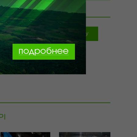
ТУРЫ ПО УЗБЕКИСТАНУ
Саяхатқа тапсырыс беру
РІ