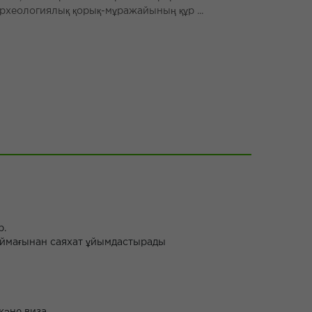
рхеологиялық қорық-мұражайының құр ...
р.
н аймағынан саяхат ұйымдастырады