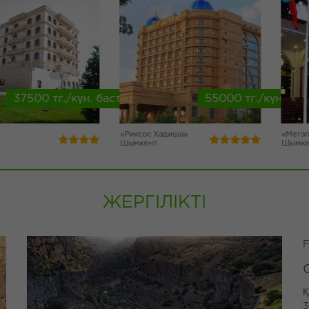
500 тг./күн. бастап
55000 тг./күн. бастап
«Риксос Хадиша»
«Мегаполис 
Шымкент
Шымкент
ЖЕРГІЛІКТІ
F