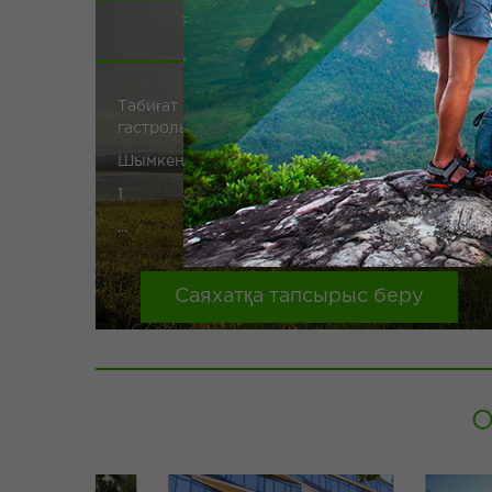
КҮНДЕЛІКТІ ТУРЛАР
Табиғат пен сәулет ескерткіштерін
гастрольдік ОҚО арналған оқу турлар.
Шымкент-Сырдария өзені
1
...
Саяхатқа тапсырыс беру
О