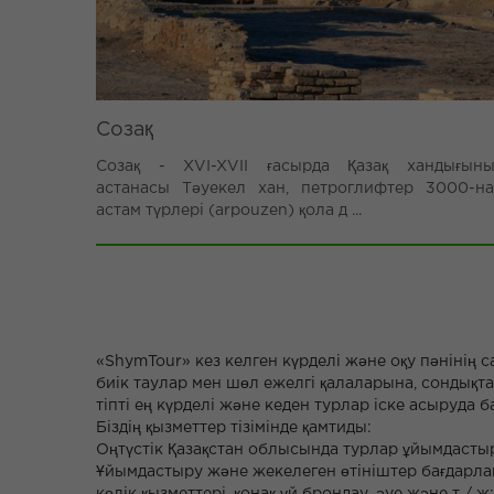
Созақ
Созақ - XVI-XVII ғасырда Қазақ хандығыны
астанасы Тәуекел хан, петроглифтер 3000-н
астам түрлері (arpouzen) қола д ...
«ShymTour» кез келген күрделі және оқу пәнінің
биік таулар мен шөл ежелгі қалаларына, сондықта
тіпті ең күрделі және кеден турлар іске асыруда б
Біздің қызметтер тізімінде қамтиды:
Оңтүстік Қазақстан облысында турлар ұйымдасты
Ұйымдастыру және жекелеген өтініштер бағдарла