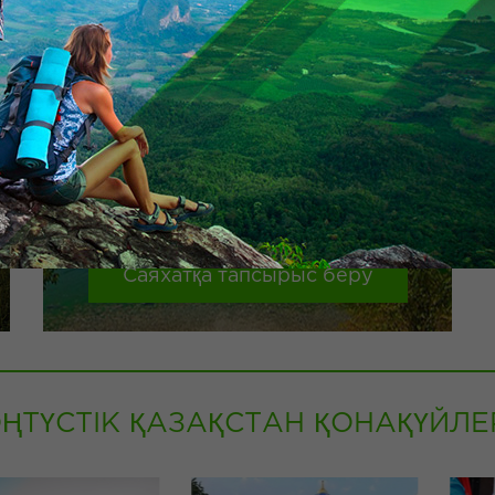
ТЕРАПИЯЛЫҚ ТУРЛАР
Spa емдеу ОҚО экскурсиялық бағдарлама бар
10 КҮН / 9 TYN
1-ші күні
пойыз (әуежай, автовокзал) кездесу.
«Турист» қонақ үй, таңғы тұру. ауылын ...
Саяхатқа тапсырыс беру
ҢТҮСТІК ҚАЗАҚСТАН ҚОНАҚҮЙЛЕ