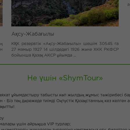
а
Ақсу-Жабағылы
ң
КҚК резервтік «Ақсу-Жабағылы» шешім 30545 га
ан
27 мамыр 1927 14 шілдедегі 1926 және ХКК РКФСР
бойынша Қазақ АКСР ұйымда ...
Не үшін «ShymTour»
 саяхат ұйымдастыру табысты көп жылдық жұмыс тәжірибесі ба
н - Біз тең дәрежеде тиімді Оңтүстік Қазақстанның кез келге
ақытты!
ру
малары үшін айрықша VIP турлар;