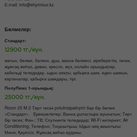
Е-mail: info@shymtour.kz
Бөлмелер:
Стандарт:
12900 тг./күн.
жатын, бөлме, балкон, душ, ванна бөлмесі, кіреберістің, төсек,
жұмсақ жиһаз, диван, кресло, жүз, онлайн орындықтар,
кабельді теледидар, ыдыс-аяқты, қабырға шам, еден шамын,
картиналар, қабырға шамдары, тірі.
ПолуЛюкс 1-орындық:
25000 тг./күн.
Room 25 M.2 Төрт төсек polutrospalnymi бар бір бөлме
«Стандарт». Ерекшеліктер: Ванна ұштастыра жуынатын; Төрт
бір төсек; Фен-; ТВ; Спутниктік теледидар; Wi-Fi интернет; Air
Conditioning; Телефон; Тоңазытқыш; Ыдыс-аяқ жиынтығы;
Мини; Қауіпсіз; Жұмсақ жиһаз ауданы.