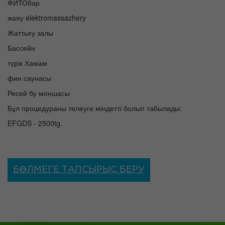
ФИТОбар
жаяу elektromassazhery
Жаттығу залы
Бассейн
түрік Хамам
фин саунасы
Ресей бу моншасы
Бұл процедураны төлеуге міндетті болып табылады:
EFGDS - 2500tg.
БӨЛМЕГЕ ТАПСЫРЫС БЕРУ