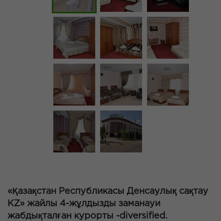
«Қазақстан Республикасы Денсаулық сақтау
KZ» жайлы 4-жұлдызды заманауи
жабдықталған курорты -diversified.