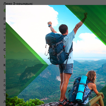
Люкс 2-орындық:
60000 тг./күн.
Room 35 M.2 Жеке балкон және кең қонақ бөлмесі, жатын
және дәлізде отырып екі бөлмелі «Люкс». Ерекшеліктер: Ванна
ұштастыра жуынатын; Екі адамдық төсек; Фен-; ТВ; Спутниктік
теледидар; Wi-Fi интернет; Air Conditioning; Телефон;
Тоңазытқыш; Ыдыс-аяқ жиынтығы; Мини; Қауіпсіз; Жұмсақ
жиһаз ауданы.
Стандарт+:
14500 тг./күн.
Комфорт 1-орындық:
18000 тг./күн.
22 M.2 бастап Room Екі төсек polutrospalnymi бар ынғайлы
бөлме. Ерекшеліктер: Душ / ванна Аралас жуынатын; Екі бір
төсек; ТВ; Спутниктік теледидар; Телефон; Air Conditioning;
Тоңазытқыш; Ыдыс-аяқ жиынтығы.
Люкс 1 жергілікті: