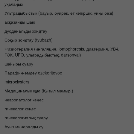
уқалаңыз
Ультрадыбыстық (бауыр, бүйрек, өт көпіршік, ұйқы безі)
асқазанды шаю
дуоденальды зондтау
Соқыр зондтау (tyubazh)
Физиотерапия (ингаляция, iontophoresis, диатермия, УВЧ,
ҒӘК, UFO, ультрадыбыстық, darsonval)
шайыры суару
Парафин-емдеу ozekeritovoe
microclysters
Медициналық құю (Қызыл мамыр.)
невропатолог кеңес
гинеколог кеңес
гинекологиялық суару
Ауыз минералды су