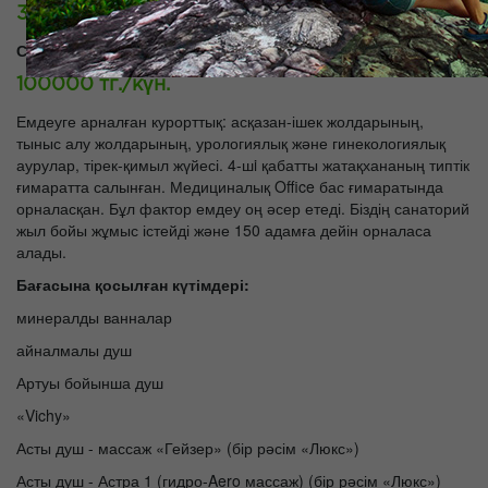
35000 тг./күн.
СуперЛюкс:
100000 тг./күн.
Емдеуге арналған курорттық: асқазан-ішек жолдарының,
тыныс алу жолдарының, урологиялық және гинекологиялық
аурулар, тірек-қимыл жүйесі. 4-шi қабатты жатақхананың типтік
ғимаратта салынған. Медициналық Office бас ғимаратында
орналасқан. Бұл фактор емдеу оң әсер етеді. Біздің санаторий
жыл бойы жұмыс істейді және 150 адамға дейін орналаса
алады.
Бағасына қосылған күтімдері:
минералды ванналар
айналмалы душ
Артуы бойынша душ
«Vichy»
Асты душ - массаж «Гейзер» (бір рәсім «Люкс»)
Асты душ - Астра 1 (гидро-Aero массаж) (бір рәсім «Люкс»)