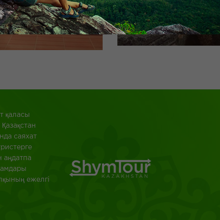
 қаласы
 Қазақстан
нда саяхат
уристерге
н аңдатпа
ағамдары
алқының ежелгі