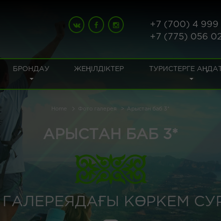
+7 (700) 4 999
+7 (775) 056 0
БРОНДАУ
ЖЕҢІЛДІКТЕР
ТУРИСТЕРГЕ АҢДА
Home
Фото галерея
Арыстан баб 3*
АРЫСТАН БАБ 3*
Ң ГАЛЕРЕЯДАҒЫ КӨРКЕМ СУ