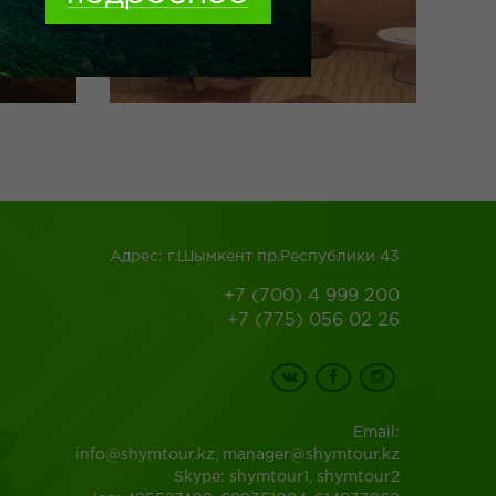
Адрес: г.Шымкент пр.Республики 43
+7 (700) 4 999 200
+7 (775) 056 02 26
Email:
info@shymtour.kz, manager@shymtour.kz
Skype: shymtour1, shymtour2