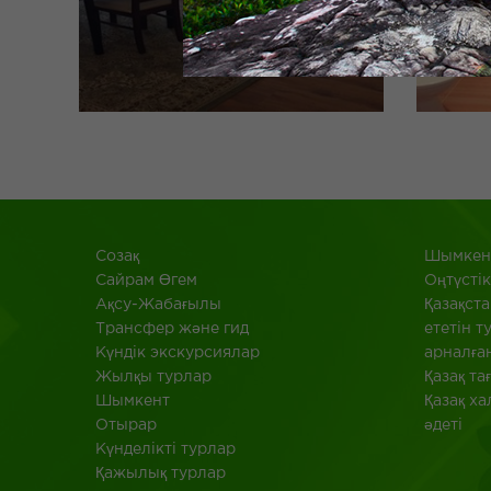
Созақ
Шымкент
​Сайрам Өгем
Оңтүстік
Ақсу-Жабағылы
Қазақста
Трансфер және гид
ететін т
Күндік экскурсиялар
арналға
Жылқы турлар
Қазақ т
Шымкент
Қазақ х
Отырар
әдеті
Күнделікті турлар
Қажылық турлар