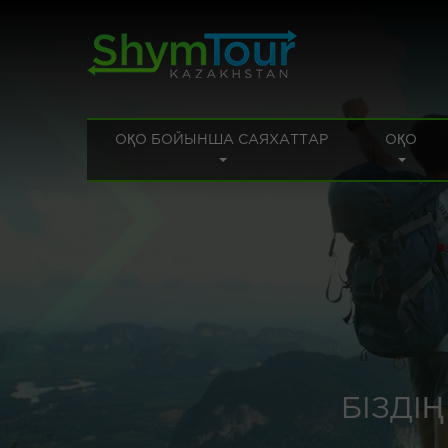
ОҚО БОЙЫНША САЯХАТТАР
ОҚО
БІЗДІ