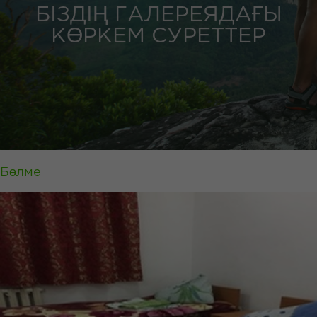
БІЗДІҢ ГАЛЕРЕЯДАҒЫ
КӨРКЕМ СУРЕТТЕР
Бөлме