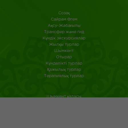
Созақ
​Сайрам Өгем
Ақсу-Жабағылы
Трансфер және гид
Күндік экскурсиялар
Жылқы турлар
Шымкент
Отырар
Күнделікті турлар
Қажылық турлар
Терапиялық турлар
Шымкент қаласы
Оңтүстік Қазақстан
Қазақстанда саяхат ететін туристерге арналған аңдатпа
Қазақ тағамдары
Қазақ халқының ежелгі әдеті