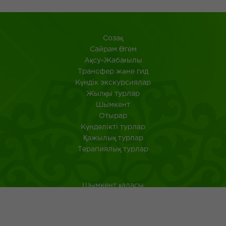
Созақ
​Сайрам Өгем
Ақсу-Жабағылы
Трансфер және гид
Күндік экскурсиялар
Жылқы турлар
Шымкент
Отырар
Күнделікті турлар
Қажылық турлар
Терапиялық турлар
Шымкент қаласы
Оңтүстік Қазақстан
Қазақстанда саяхат ететін туристерге арналған аңдатпа
Қазақ тағамдары