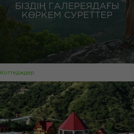
БІЗДІҢ ГАЛЕРЕЯДАҒЫ
КӨРКЕМ СУРЕТТЕР
Коттедждер