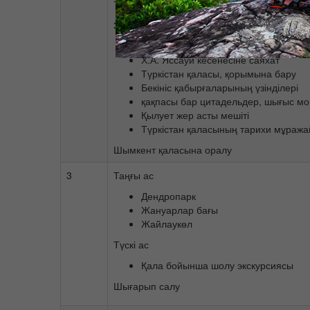
Түркістан қаласында түскі ас
Экскурсиялар:
«Әзірет-сұлтан» тарихи архитектура
Х.А. Яссауи кесенесіне саяхат
Түркістан қаласы, қорымына бару
Бекініс қабырғаларының үзінділері
қақпасы бар цитадельдер, шығыс м
Қылует жер асты мешіті
Түркістан қаласының тарихи мұража
Шымкент қаласына оралу
3
Таңғы ас
Дендропарк
Жануарлар бағы
Жайлаукөл
Түскі ас
Қала бойынша шолу экскурсиясы
Шығарып салу