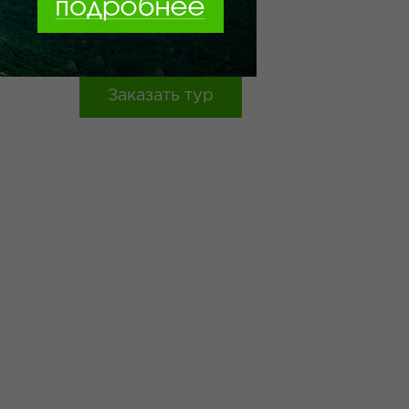
қасиетке ие.
KARAVAN SA ...
Заказать тур