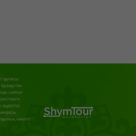
 қаласы
 Қазақстан
нда саяхат
уристерге
н аңдатпа
ағамдары
алқының ежелгі