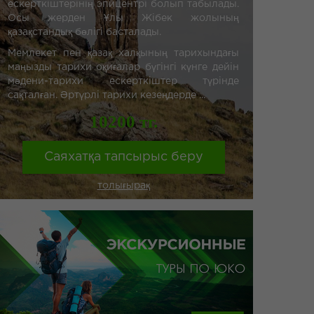
ескерткіштерінің эпицентрі болып табылады.
Осы жерден Ұлы Жібек жолының
қазақстандық бөлігі басталады.
Мемлекет пен қазақ халқының тарихындағы
маңызды тарихи оқиғалар бүгінгі күнге дейін
мәдени-тарихи ескерткіштер түрінде
сақталған. Әртүрлі тарихи кезеңдерде ...
10200 тг.
Саяхатқа тапсырыс беру
толығырақ