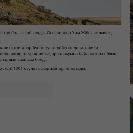
эпицентрі болып табылады. Осы жерден Ұлы Жібек жолының
рихи оқиғалар бүгінгі күнге дейін мәдени-тарихи
еңдерде өзінің географиялық орналасуына байланысты облыс
ғалардың сахнасы болды.
сқан: 1001 сәулет ескерткіштеріне жатады,