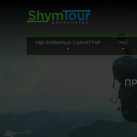
ОҚО БОЙЫНША САЯХАТТАР
ОҚО
П