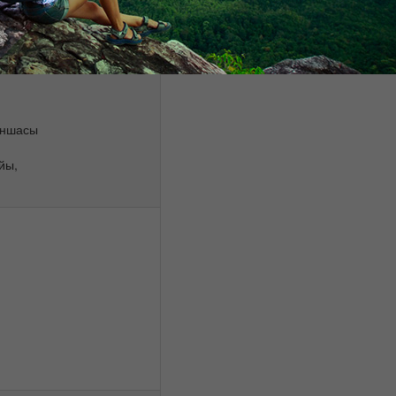
лық кешеніне саяхат
оншасы
йы,