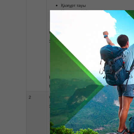
Қазғұрт тауы
Нұх кемесі, Күнәдан тазартатын жа
қасиетті бұлақтар, жануарлардың тас
«Дастархан» сиқырлы тасының қуат
Сайрамға шығу
Экскурсиялар:
«Сайрам», Мәр-төбе тарихи өлкета
«Ибрагим-Ата»(әкесі Х,А,Яссауи) ке
«Қарашаш-Ана»(анасы Х.А.Яссауи) к
Ортағасырлық мұнараларға саяхат,
Кешкі ас
Қонақ үйге оралу
2
Отырар ауданына Шәуілдір ауылына саях
Экскурсиялар:
«Отырар» тарихи өлкетану мұражай
«Арыcтан баб» кесенесіне саяхат
Археологиялық қазба жұмыстарына с