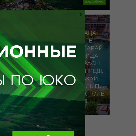
X
KARAVAN SARAYАТТЫ ЖАҢА
ДЕМАЛЫС ОРНЫН КӨРУГЕ
АСЫҒЫҢЫЗДАР ! КАРАВАНСАРАЙ
СІЗ ОЙЛАҒАННАН ӘЛДЕҚАЙДА
ЕРЕКШЕ. ОНЫҢ АТМОСФЕРАСЫ
ӨТКЕН МЕН ДӘСТҮРДІ БІРІКТІРЕДІ,
ЕКІ КОНЦЕПТУАЛДЫ ҚОНАҚ ҮЙ,
ТАҢҒАЖАЙЫП САУДА ОРТАЛЫҒЫ,
КӨҢІЛДІ АТТРАКЦИОНДАРҒА ТОЛЫ
ОЙЫН-САУЫҚ ОРТАЛЫҒЫ
Ол әркімге таңғажайып әсерлермен, жаңа
қырлармен және басқа уақытқа
саяхаттарымен шексіз ләззат беретін ерекше