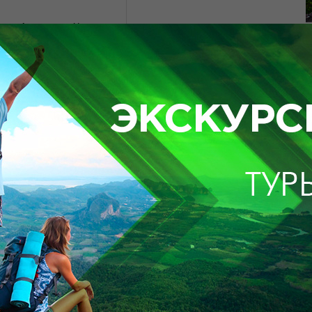
ртас «Адам және Хауа ана»
 мүсіндері
 заряды
ну мұражайына саяхат
сенесіне саяхат
есенесіне саяхат
ат
ына саяхат
аяхат.