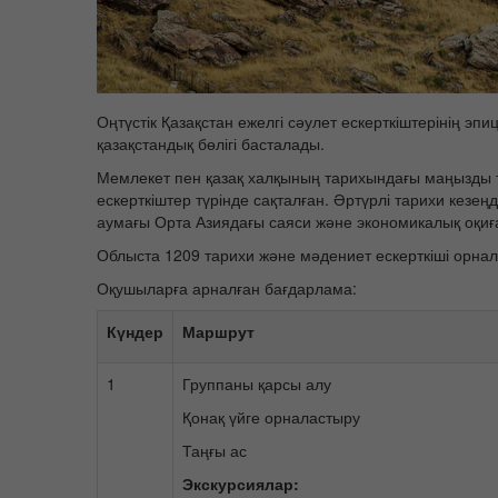
Оңтүстік Қазақстан ежелгі сәулет ескерткіштерінің 
қазақстандық бөлігі басталады.
Мемлекет пен қазақ халқының тарихындағы маңызды та
ескерткіштер түрінде сақталған. Әртүрлі тарихи кез
аумағы Орта Азиядағы саяси және экономикалық оқи
Облыста 1209 тарихи және мәдениет ескерткіші орнала
Оқушыларға арналған бағдарлама:
Күндер
Маршрут
1
Группаны қарсы алу
Қонақ үйге орналастыру
Таңғы ас
Экскурсиялар: