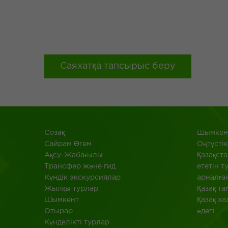
Саяхатқа тапсырыс беру
Созақ
Шымкент
​Сайрам Өгем
Оңтүстік
Ақсу-Жабағылы
Қазақста
Трансфер және гид
ететін т
Күндік экскурсиялар
арналға
Жылқы турлар
Қазақ т
Шымкент
Қазақ х
Отырар
әдеті
Күнделікті турлар