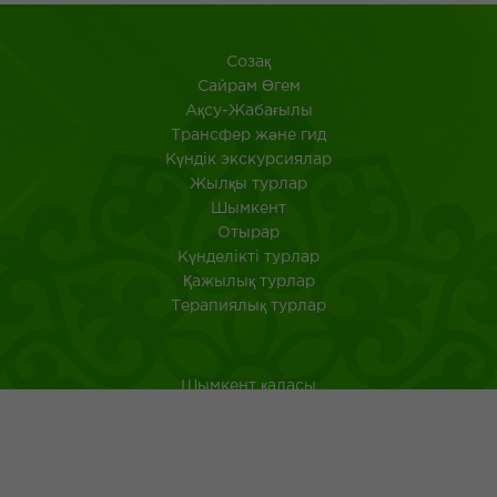
Созақ
​Сайрам Өгем
Ақсу-Жабағылы
Трансфер және гид
Күндік экскурсиялар
Жылқы турлар
Шымкент
Отырар
Күнделікті турлар
Қажылық турлар
Терапиялық турлар
Шымкент қаласы
Оңтүстік Қазақстан
Қазақстанда саяхат ететін туристерге арналған аңдатпа
Қазақ тағамдары
Қазақ халқының ежелгі әдеті